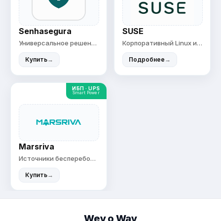
Senhasegura
SUSE
Универсальное решение PAM №1
Корпоративный Linux и Kubernetes
Купить
→
Подробнее
→
ИБП · UPS
Smart Power
Marsriva
Источники бесперебойного питания
Купить
→
Wey o Way