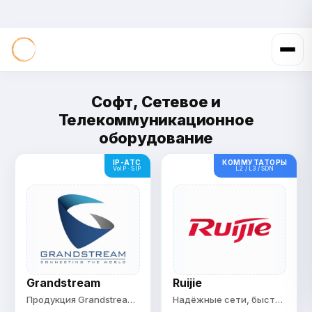
Софт, Сетевое и
Телекоммуникационное
оборудование
IP-АТС
КОММУТАТОРЫ
VoIP · SIP
L2 / L3 / SDN
Grandstream
Ruijie
Продукция Grandstream в наличии
Надёжные сети, быстрые решения