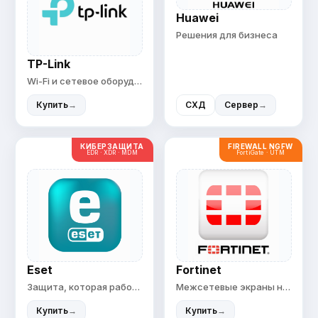
Huawei
Решения для бизнеса
TP-Link
Wi-Fi и сетевое оборудование
Купить
→
СХД
Сервер
→
КИБЕРЗАЩИТА
FIREWALL NGFW
EDR · XDR · MDM
FortiGate · UTM
Eset
Fortinet
Защита, которая работает
Межсетевые экраны нового поколения NGFW
Купить
→
Купить
→