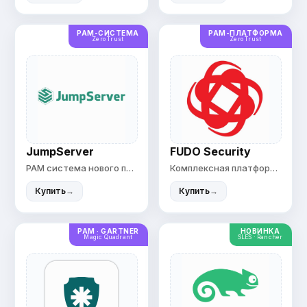
PAM-СИСТЕМА
PAM-ПЛАТФОРМА
Zero Trust
Zero Trust
FUDO Security
JumpServer
Комплексная платформа доступа
PAM система нового поколения
Купить
→
Купить
→
PAM · GARTNER
НОВИНКА
Magic Quadrant
SLES · Rancher