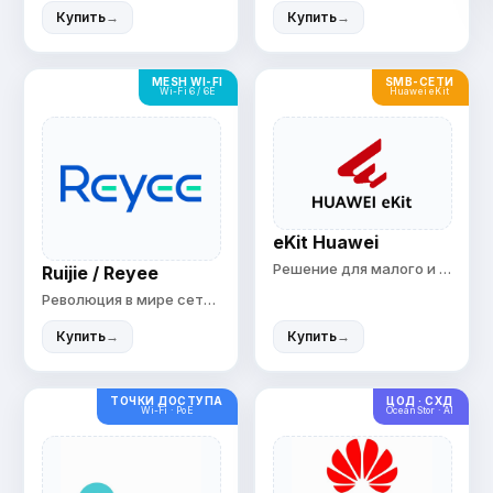
Купить
→
Купить
→
MESH WI-FI
SMB-СЕТИ
Wi-Fi 6 / 6E
Huawei eKit
eKit Huawei
Решение для малого и среднего бизнеса
Ruijie / Reyee
Революция в мире сетевых технологий
Купить
→
Купить
→
ТОЧКИ ДОСТУПА
ЦОД · СХД
Wi-Fi · PoE
OceanStor · AI