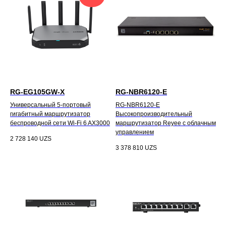
RG-EG105GW-X
RG-NBR6120-E
Универсальный 5-портовый
RG-NBR6120-E
гигабитный маршрутизатор
Высокопроизводительный
беспроводной сети Wi-Fi 6 AX3000
маршрутизатор Reyee с облачным
управлением
2 728 140
UZS
3 378 810
UZS