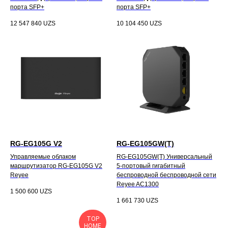
порта SFP+
порта SFP+
12 547 840
UZS
10 104 450
UZS
RG-EG105G V2
RG-EG105GW(T)
Управляемые облаком
RG-EG105GW(T) Универсальный
маршрутизатор RG-EG105G V2
5-портовый гигабитный
Reyee
беспроводной беспроводной сети
Reyee AC1300
1 500 600
UZS
1 661 730
UZS
TOP
HOME