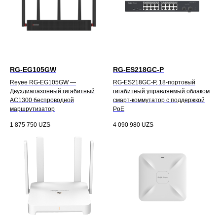
RG-EG105GW
RG-ES218GC-P
Reyee RG-EG105GW —
RG-ES218GC-P, 18-портовый
Двухдиапазонный гигабитный
гигабитный управляемый облаком
AC1300 беспроводной
смарт-коммутатор с поддержкой
маршрутизатор
PoE
1 875 750
UZS
4 090 980
UZS