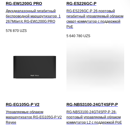
RG-EW1200G PRO
RG-ES226GC-P
Двухдиапазонный гигабитный
RG-ES226GC-P, 26-портовый
беспроводной маршрутизатор, 1
гигабитный управляемый облаком
267Мбит/с RG-EW1200G PRO
смарт-коммутатор с поддержкой
PoE
576 870
UZS
5 640 780
UZS
RG-EG105G-P V2
RG-NBS3100-24GT4SFP-P
Управляемые облаком
RG-NBS3100-24GT4SFP-P, 28-
маршрутизатор RG-EG105G-P V2
портовый управляемый облаком
Reyee
коммутатор L2 с поддержкой PoE