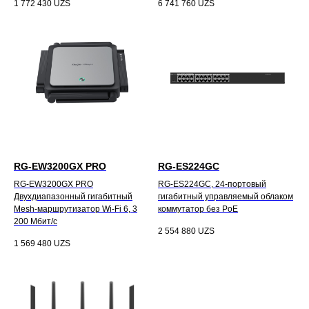
1 772 430
UZS
6 741 760
UZS
RG-EW3200GX PRO
RG-ES224GC
RG-EW3200GX PRO
RG-ES224GC, 24-портовый
Двухдиапазонный гигабитный
гигабитный управляемый облаком
Mesh-маршрутизатор Wi-Fi 6, 3
коммутатор без PoE
200 Мбит/с
2 554 880
UZS
1 569 480
UZS