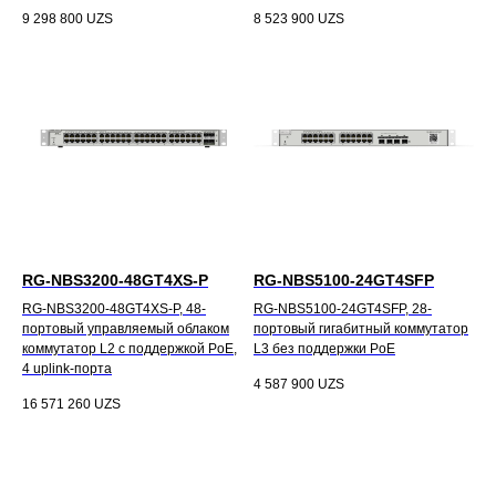
9 298 800
UZS
8 523 900
UZS
RG-NBS3200-48GT4XS-P
RG-NBS5100-24GT4SFP
RG-NBS3200-48GT4XS-P, 48-
RG-NBS5100-24GT4SFP, 28-
портовый управляемый облаком
портовый гигабитный коммутатор
коммутатор L2 с поддержкой PoE,
L3 без поддержки PoE
4 uplink-порта
4 587 900
UZS
16 571 260
UZS