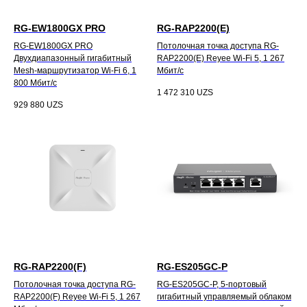
RG-EW1800GX PRO
RG-RAP2200(E)
RG-EW1800GX PRO
Потолочная точка доступа RG-
Двухдиапазонный гигабитный
RAP2200(E) Reyee Wi-Fi 5, 1 267
Mesh-маршрутизатор Wi-Fi 6, 1
Мбит/с
800 Мбит/с
1 472 310
UZS
929 880
UZS
RG-RAP2200(F)
RG-ES205GC-P
Потолочная точка доступа RG-
RG-ES205GC-P, 5-портовый
RAP2200(F) Reyee Wi-Fi 5, 1 267
гигабитный управляемый облаком