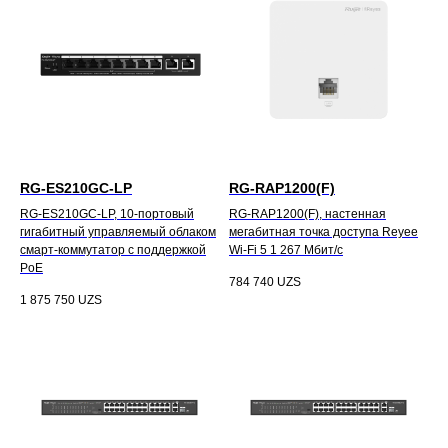
RG-ES210GC-LP
RG-RAP1200(F)
RG-ES210GC-LP, 10-портовый
RG-RAP1200(F), настенная
гигабитный управляемый облаком
мегабитная точка доступа Reyee
смарт-коммутатор с поддержкой
Wi-Fi 5 1 267 Мбит/с
PoE
784 740
UZS
1 875 750
UZS