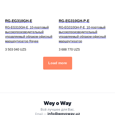
RG-EG310GH-E
RG-EG310GH-P-E
RG-EG310GH-E, 10-портовый
RG-EG310GH-P-E, 10-портовый
высокопроизводительный
высокопроизводительный
управляемый облаком офисный
управляемый облаком офисный
маршрутизатор Reyee
маршрутизатор
3 503 040
UZS
3 688 770
UZS
Load more
Wey o Way
Всё лучшее для Вас.
info@weyoway.uz
Email —