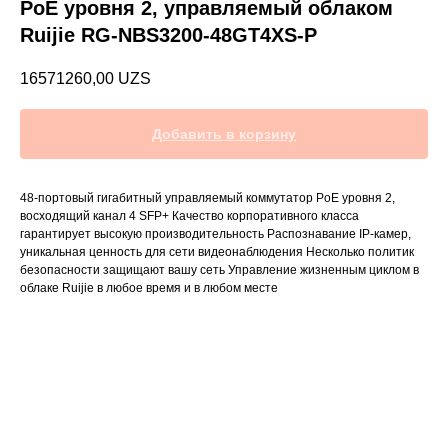
PoE уровня 2, управляемый облаком
Ruijie RG-NBS3200-48GT4XS-P
16571260,00
UZS
Добавить в корзину
48-портовый гигабитный управляемый коммутатор PoE уровня 2,
восходящий канал 4 SFP+ Качество корпоративного класса
гарантирует высокую производительность Распознавание IP-камер,
уникальная ценность для сети видеонаблюдения Несколько политик
безопасности защищают вашу сеть Управление жизненным циклом в
облаке Ruijie в любое время и в любом месте