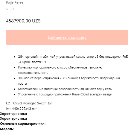
Ruijie Reyee
5100
4587900,00
UZS
Добавить в корзину
28-портовый гигабитный управляемый коммутатор L3 без поддержки PoE
, 4 uplink-порта SFP
Качество корпоративного класса обеспечивает высокую
производительность
Защита от перенапряжения 6 кВ снижает вероятность повреждения
порта
Многочисленные политики безопасности защищают вашу сеть
Управление с помощью приложения Ruijie Cloud всегда и везде
L2+ Cloud Managed Switch: Да
lwh: 440x207x43 mm
Характеристика
Характеристика
Основные характеристики:
Модель: