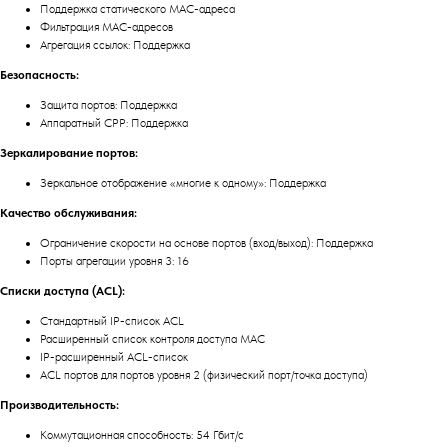
Поддержка статического MAC-адреса
Фильтрация MAC-адресов
Агрегация ссылок: Поддержка
Безопасность:
Защита портов: Поддержка
Аппаратный CPP: Поддержка
Зеркалирование портов:
Зеркальное отображение «многие к одному»: Поддержка
Качество обслуживания:
Ограничение скорости на основе портов (вход/выход): Поддержка
Порты агрегации уровня 3: 16
Списки доступа (ACL):
Стандартный IP-список ACL
Расширенный список контроля доступа MAC
IP-расширенный ACL-список
ACL портов для портов уровня 2 (физический порт/точка доступа)
Производительность:
Коммутационная способность: 54 Гбит/с