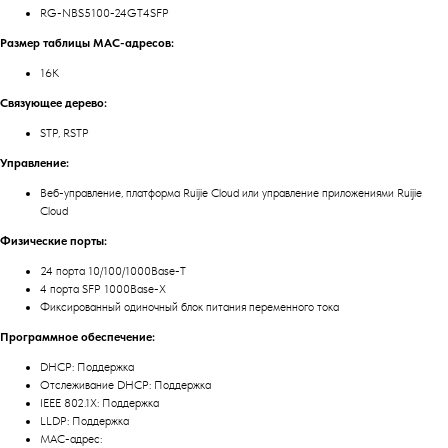
RG-NBS5100-24GT4SFP
Размер таблицы MAC-адресов:
16К
Связующее дерево:
STP, RSTP
Управление:
Веб-управление, платформа Ruijie Cloud или управление приложениями Ruijie
Cloud
Физические порты:
24 порта 10/100/1000Base-T
4 порта SFP 1000Base-X
Фиксированный одиночный блок питания переменного тока
Программное обеспечение:
DHCP: Поддержка
Отслеживание DHCP: Поддержка
IEEE 802.1X: Поддержка
LLDP: Поддержка
MAC-адрес: