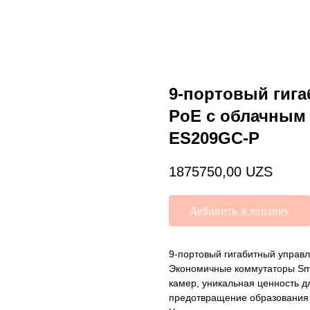
9-портовый гиг
PoE с облачным 
ES209GC-P
1875750,00
UZS
Добавить в корзину
9-портовый гигабитный управ
Экономичные коммутаторы Sma
камер, уникальная ценность 
предотвращение образования 