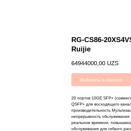
RG-CS86-20XS4V
Ruijie
64944000,00
UZS
Добавить в корзину
20 портов 10GE SFP+ (совмест
QSFP+ для восходящего канал
производительность Мультиза
непрерывность обслуживания 
реальном времени, повышающи
обслуживания для гибкого рас