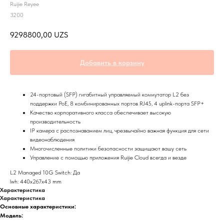
Ruijie Reyee
3200
9298800,00
UZS
Добавить в корзину
24-портовый (SFP) гигабитный управляемый коммутатор L2 без
поддержки PoE, 8 комбинированных портов RJ45, 4 uplink-порта SFP+
Качество корпоративного класса обеспечивает высокую
производительность
IP камера с распознаванием лиц, чрезвычайно важная функция для сети
видеонаблюдения
Многочисленные политики безопасности защищают вашу сеть
Управление с помощью приложения Ruijie Cloud всегда и везде
L2 Managed 10G Switch: Да
lwh: 440x267x43 mm
Характеристика
Характеристика
Основные характеристики:
Модель: