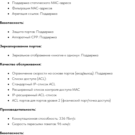
Поддержка статического MAC-адреса
Фильтрация MAC-адресов
Агрегация ссылок: Поддержка
Безопасность:
Защита портов: Поддержка
Аппаратный CPP: Поддержка
Зеркалирование портов:
Зеркальное отображение «многие к одному»: Поддержка
Качество обслуживания:
Ограничение скорости на основе портов (вход/выход): Поддержка
Списки доступа (ACL):
Стандартный IP-список ACL
Расширенный список контроля доступа MAC
IP-расширенный ACL-список
ACL портов для портов уровня 2 (физический порт/точка доступа)
Производительность:
Коммутационная способность: 336 Гбит/с
Скорость пересылки пакетов: 96 млн/с
Безопасность: