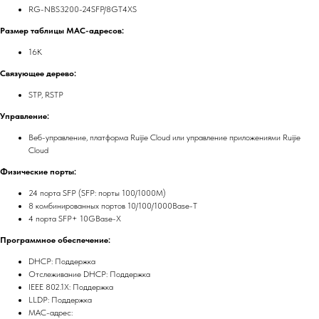
RG-NBS3200-24SFP/8GT4XS
Размер таблицы MAC-адресов:
16К
Связующее дерево:
STP, RSTP
Управление:
Веб-управление, платформа Ruijie Cloud или управление приложениями Ruijie
Cloud
Физические порты:
24 порта SFP (SFP: порты 100/1000M)
8 комбинированных портов 10/100/1000Base-T
4 порта SFP+ 10GBase-X
Программное обеспечение:
DHCP: Поддержка
Отслеживание DHCP: Поддержка
IEEE 802.1X: Поддержка
LLDP: Поддержка
MAC-адрес: