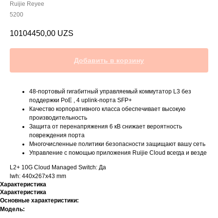
Ruijie Reyee
5200
10104450,00
UZS
Добавить в корзину
48-портовый гигабитный управляемый коммутатор L3 без
поддержки PoE , 4 uplink-порта SFP+
Качество корпоративного класса обеспечивает высокую
производительность
Защита от перенапряжения 6 кВ снижает вероятность
повреждения порта
Многочисленные политики безопасности защищают вашу сеть
Управление с помощью приложения Ruijie Cloud всегда и везде
L2+ 10G Cloud Managed Switch: Да
lwh: 440x267x43 mm
Характеристика
Характеристика
Основные характеристики:
Модель: