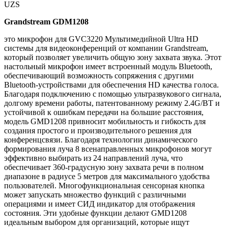
UZS
Grandstream GDM1208
это микрофон для GVC3220 Мультимедийной Ultra HD
системы для видеоконференций от компании Grandstream,
который позволяет увеличить общую зону захвата звука. Этот
настольный микрофон имеет встроенный модуль Bluetooth,
обеспечивающий возможность сопряжения с другими
Bluetooth-устройствами для обеспечения HD качества голоса.
Благодаря подключению с помощью ультразвукового сигнала,
долгому времени работы, патентованному режиму 2.4G/BT и
устойчивой к ошибкам передачи на большие расстояния,
модель GMD1208 привносит мобильность и гибкость для
создания простого и производительного решения для
конференцсвязи. Благодаря технологии динамического
формирования луча 8 всенаправленных микрофонов могут
эффективно выбирать из 24 направлений луча, что
обеспечивает 360-градусную зону захвата речи в полном
диапазоне в радиусе 5 метров для максимального удобства
пользователей. Многофункциональная сенсорная кнопка
может запускать множество функций с различными
операциями и имеет СИД индикатор для отображения
состояния. Эти удобные функции делают GMD1208
идеальным выбором для организаций, которые ищут