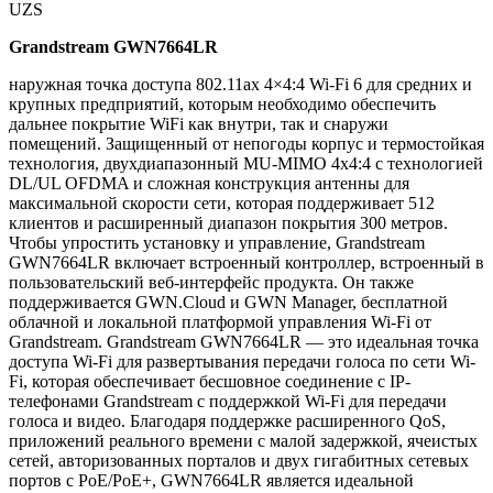
UZS
Grandstream GWN7664LR
наружная точка доступа 802.11ax 4×4:4 Wi-Fi 6 для средних и
крупных предприятий, которым необходимо обеспечить
дальнее покрытие WiFi как внутри, так и снаружи
помещений. Защищенный от непогоды корпус и термостойкая
технология, двухдиапазонный MU-MIMO 4x4:4 с технологией
DL/UL OFDMA и сложная конструкция антенны для
максимальной скорости сети, которая поддерживает 512
клиентов и расширенный диапазон покрытия 300 метров.
Чтобы упростить установку и управление, Grandstream
GWN7664LR включает встроенный контроллер, встроенный в
пользовательский веб-интерфейс продукта. Он также
поддерживается GWN.Cloud и GWN Manager, бесплатной
облачной и локальной платформой управления Wi-Fi от
Grandstream. Grandstream GWN7664LR — это идеальная точка
доступа Wi-Fi для развертывания передачи голоса по сети Wi-
Fi, которая обеспечивает бесшовное соединение с IP-
телефонами Grandstream с поддержкой Wi-Fi для передачи
голоса и видео. Благодаря поддержке расширенного QoS,
приложений реального времени с малой задержкой, ячеистых
сетей, авторизованных порталов и двух гигабитных сетевых
портов с PoE/PoE+, GWN7664LR является идеальной