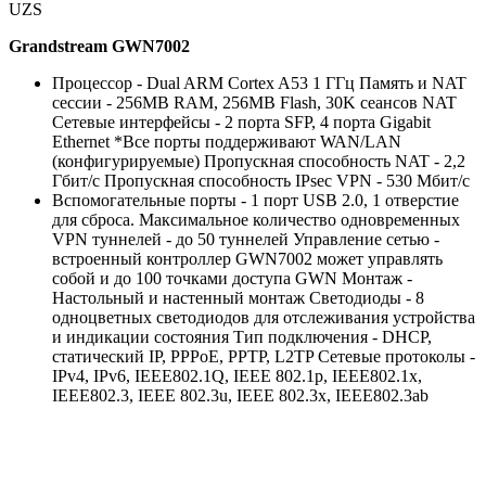
UZS
Grandstream GWN7002
Процессор - Dual ARM Cortex A53 1 ГГц Память и NAT
сессии - 256MB RAM, 256MB Flash, 30K сеансов NAT
Сетевые интерфейсы - 2 порта SFP, 4 порта Gigabit
Ethernet *Все порты поддерживают WAN/LAN
(конфигурируемые) Пропускная способность NAT - 2,2
Гбит/с Пропускная способность IPsec VPN - 530 Мбит/с
Вспомогательные порты - 1 порт USB 2.0, 1 отверстие
для сброса. Максимальное количество одновременных
VPN туннелей - до 50 туннелей Управление сетью -
встроенный контроллер GWN7002 может управлять
собой и до 100 точками доступа GWN Монтаж -
Настольный и настенный монтаж Светодиоды - 8
одноцветных светодиодов для отслеживания устройства
и индикации состояния Тип подключения - DHCP,
статический IP, PPPoE, PPTP, L2TP Сетевые протоколы -
IPv4, IPv6, IEEE802.1Q, IEEE 802.1p, IEEE802.1x,
IEEE802.3, IEEE 802.3u, IEEE 802.3x, IEEE802.3ab