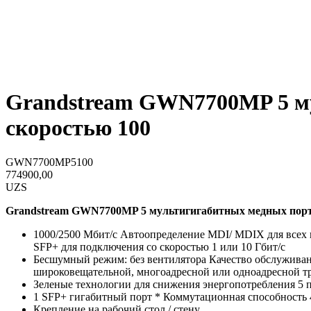
Grandstream GWN7700MP 5 му
скоростью 100
GWN7700MP5100
774900,00
UZS
Grandstream GWN7700MP 5 мультигигабитных медных порто
1000/2500 Мбит/с Автоопределение MDI/ MDIX для всех 
SFP+ для подключения со скоростью 1 или 10 Гбит/с
Бесшумный режим: без вентилятора Качество обслуживани
широковещательной, многоадресной или одноадресной тр
Зеленые технологии для снижения энергопотребления 5 п
1 SFP+ гигабитный порт * Коммутационная способно
Крепление на рабочий стол / стену