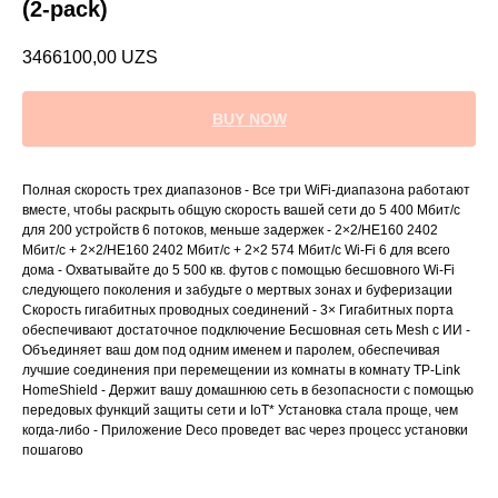
(2-pack)
3466100,00
UZS
BUY NOW
Полная скорость трех диапазонов - Все три WiFi-диапазона работают
вместе, чтобы раскрыть общую скорость вашей сети до 5 400 Мбит/с
для 200 устройств 6 потоков, меньше задержек - 2×2/HE160 2402
Мбит/с + 2×2/HE160 2402 Мбит/с + 2×2 574 Мбит/с Wi-Fi 6 для всего
дома - Охватывайте до 5 500 кв. футов с помощью бесшовного Wi-Fi
следующего поколения и забудьте о мертвых зонах и буферизации
Скорость гигабитных проводных соединений - 3× Гигабитных порта
обеспечивают достаточное подключение Бесшовная сеть Mesh с ИИ -
Объединяет ваш дом под одним именем и паролем, обеспечивая
лучшие соединения при перемещении из комнаты в комнату TP-Link
HomeShield - Держит вашу домашнюю сеть в безопасности с помощью
передовых функций защиты сети и IoT* Установка стала проще, чем
когда-либо - Приложение Deco проведет вас через процесс установки
пошагово