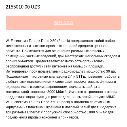
2155010,00
UZS
BUY NOW
Wi-Fi система Tp-Link Deco X50 (2-pack) представляет собой набор
качественных и высокоскоростных решений среднего ценового
сегмента. Применяется для оснащения различных офисных
помещений, частных владений, дач, мастерских, небольших складов и
прочих объектов. Предоставляет возможность организовать
беспроводной доступ к сети интернет на большой площади.
Интегрирован производительный радиомодуль с мощностью 30 дБ.
Поддерживает частотные диапазоны 2.4 и 5 ГГц, позволяет работать
с облачными приложениями и сервисами, просматривать фильмы и
видеоролики с высоким разрешением, скачивать файлы с
максимальной скоростью 3000 Мбит/с. Имеется встроенная антенна,
поддерживающая функцию распределения высокой нагрузки MIMO.
Wi-Fi система Tp-Link Deco X50 (2-pack) выполнена со стильным
корпусами из пластика. Окрашена в матовый белый цвет. Содержит
три разъема Ethernet с пропускной способностью 1000 Мбит/с для
подключения игровых консолей и принтеров.