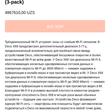
(3-pack)
4867610,00
UZS
BUY NOW
Трёхдиапазонный Wi-Fi устранит зоны со слабым Wi-Fi сигналом. В
Deco X68 предусмотрен дополнительный диапазон 5 ГГц,
предназначенный исключительно для backhaul-связи между
устройствами Deco, обеспечивающий бесшовное покрытие и более
качественный Wi-Fi во всём доме. У Deco X68 три диапазона Wi-Fi 6,
обеспечивающих несколько одновременных потоков данных и
совокупную скорость Wi-Fi до 3600 Мбит/с — никаких задержек и
буферизации в онлайн-играх и при просмотре видео в 8К. У Deco X68
три диапазона Wi-Fi 6, обеспечивающих несколько одновременных
потоков данных и совокупную скорость Wi-Fi до 3600 Мбит/с — никаких
задержек и буферизации в онлайн-играх и при просмотре видео в 8К.
Благодаря Wi-Fi 6 в условиях высокой плотности клиентов средняя
пропускная способность Deco X68 в четыре раза выше обычных
устройств — будущее уже настало. Устройства Deco формируют
единую Wi-Fi сеть — смартфоны или планшеты будут автоматически
подключаться к Deco на максимальной скорости в любой точке дома,