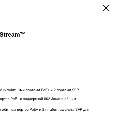
tStream™
 8 гигабитными портами PoE+ и 2 портами SFP
портов PoE+ с поддержкой 802.3at/af и общим
гигабитных портов PoE+ и 2 гигабитных слота SFP для