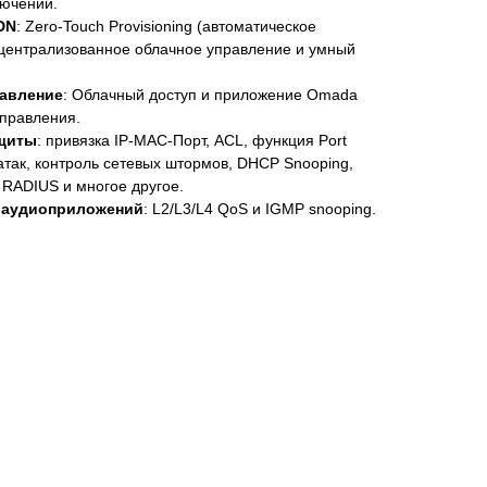
лючений.
DN
: Zero-Touch Provisioning (автоматическое
 централизованное облачное управление и умный
равление
: Облачный доступ и приложение Omada
управления.
щиты
: привязка IP-MAC-Порт, ACL, функция Port
-атак, контроль сетевых штормов, DHCP Snooping,
 RADIUS и многое другое.
и аудиоприложений
: L2/L3/L4 QoS и IGMP snooping.