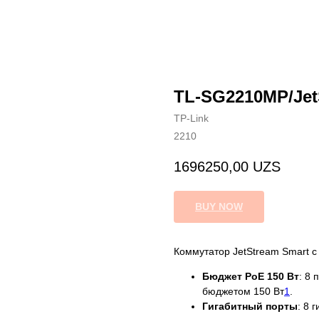
TL-SG2210MP/Je
TP-Link
2210
1696250,00
UZS
BUY NOW
Коммутатор JetStream Smart с
Бюджет PoE 150 Вт
: 8 
бюджетом 150 Вт
1
.
Гигабитный порты
: 8 