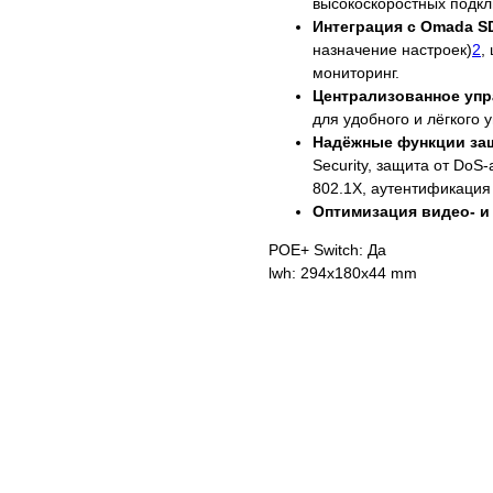
высокоскоростных подк
Интеграция с Omada S
назначение настроек)
2
,
мониторинг.
Централизованное уп
для удобного и лёгкого 
Надёжные функции за
Security, защита от DoS
802.1X, аутентификация
Оптимизация видео- 
POE+ Switch: Да
lwh: 294x180x44 mm