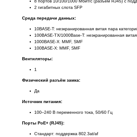
8 портов 10/100/1000 Мбит/с (разъём RJ45) с по
2 гигабитных слота SFP
Среда передачи данных:
10BASE-T: неэкранированная витая пара категорий
100BASE-TX/1000Base-T: неэкранированная витая 
1000BASE-X: MMF, SMF
100BASE-X: MMF, SMF
Вентиляторы:
1
Физический разъём замка:
Да
Источник питания:
100–240 В переменного тока, 50/60 Гц
Порты PoE+ (RJ45):
Стандарт: поддержка 802.3at/af