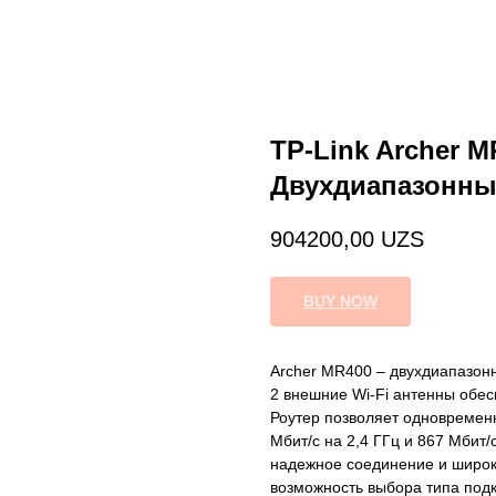
TP-Link Archer 
Двухдиапазонный
904200,00
UZS
BUY NOW
Archer MR400 – двухдиапазонн
2 внешние Wi-Fi антенны обе
Роутер позволяет одновременн
Мбит/с на 2,4 ГГц и 867 Мбит/
надежное соединение и широк
возможность выбора типа под