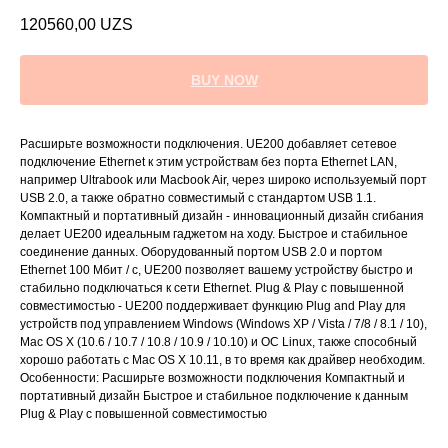
120560,00
UZS
BUY NOW
Расширьте возможности подключения. UE200 добавляет сетевое
подключение Ethernet к этим устройствам без порта Ethernet LAN,
например Ultrabook или Macbook Air, через широко используемый порт
USB 2.0, а также обратно совместимый с стандартом USB 1.1.
Компактный и портативный дизайн - инновационный дизайн сгибания
делает UE200 идеальным гаджетом на ходу. Быстрое и стабильное
соединение данных. Оборудованный портом USB 2.0 и портом
Ethernet 100 Мбит / с, UE200 позволяет вашему устройству быстро и
стабильно подключаться к сети Ethernet. Plug & Play с повышенной
совместимостью - UE200 поддерживает функцию Plug and Play для
устройств под управлением Windows (Windows XP / Vista / 7/8 / 8.1 / 10),
Mac OS X (10.6 / 10.7 / 10.8 / 10.9 / 10.10) и ОС Linux, также способный
хорошо работать с Mac OS X 10.11, в то время как драйвер необходим.
Особенности: Расширьте возможности подключения Компактный и
портативный дизайн Быстрое и стабильное подключение к данным
Plug & Play с повышенной совместимостью