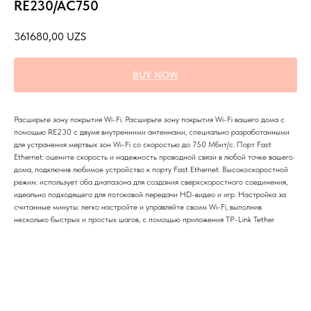
RE230/AC750
361680,00
UZS
BUY NOW
Расширьте зону покрытия Wi-Fi. Расширьте зону покрытия Wi-Fi вашего дома с
помощью RE230 с двумя внутренними антеннами, специально разработанными
для устранения мертвых зон Wi-Fi со скоростью до 750 Мбит/с. Порт Fast
Ethernet: оцените скорость и надежность проводной связи в любой точке вашего
дома, подключив любимое устройство к порту Fast Ethernet. Высокоскоростной
режим: использует оба диапазона для создания сверхскоростного соединения,
идеально подходящего для потоковой передачи HD-видео и игр. Настройка за
считанные минуты: легко настройте и управляйте своим Wi-Fi, выполнив
несколько быстрых и простых шагов, с помощью приложения TP-Link Tether