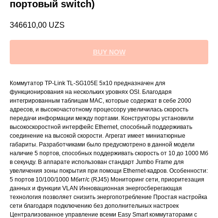
портовый switch)
346610,00
UZS
BUY NOW
Коммутатор TP-Link TL-SG105E 5x10 предназначен для
функционирования на нескольких уровнях ОSI. Благодаря
интегрированным таблицам МАС, которые содержат в себе 2000
адресов, и высокочастотному процессору увеличилась скорость
передачи информации между портами. Конструкторы установили
высокоскоростной интерфейс Ethernet, способный поддерживать
соединение на высокой скорости. Агрегат имеет миниатюрные
габариты. Разработчиками было предусмотрено в данной модели
наличие 5 портов, способных поддерживать скорость от 10 до 1000 Мб
в секунду. В аппарате использован стандарт Jumbo Frame для
увеличения зоны покрытия при помощи Ethernet-кадров. Особенности:
5 портов 10/100/1000 Мбит/с (RJ45) Мониторинг сети, приоритезация
данных и функции VLAN Инновационная энергосберегающая
технология позволяет снизить энергопотребление Простая настройка
сети благодаря подключению без дополнительных настроек
Централизованное управление всеми Easy Smart коммутаторами с