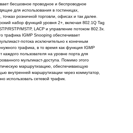
ивает бесшовное проводное и беспроводное
дящее для использования в гостиницах,
 точках розничной торговли, офисах и так далее.
окий набор функций уровня 2+, включая 802.1Q Tag
 STP/RSTP/MSTP, LACP и управление потоком 802.3x.
го трафика IGMP Snooping обеспечивает
ультикаст‑потока исключительно к конечным
енужного трафика, в то время как функция IGMP
ирует каждого пользователя на уровне порта для
ованного мультикаст‑доступа. Помимо этого
атическую маршрутизацию, обеспечивающую
щью внутренней маршрутизации через коммутатор,
но использовать сетевой трафик.