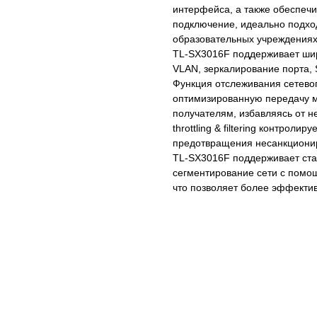
интерфейса, а также обеспеч
подключение, идеально подхо
образовательных учреждениях,
TL‑SX3016F поддерживает шир
VLAN, зеркалирование порта,
Функция отслеживания сетево
оптимизированную передачу м
получателям, избавляясь от н
throttling & filtering контрол
предотвращения несанкционир
TL‑SX3016F поддерживает ст
сегментирование сети с помо
что позволяет более эффектив