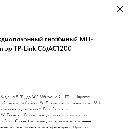
хдиапазонный гигабиный MU-
ор TP-Link C6/AC1200
бит/с на 5 ГГц, до 300 Мбит/с на 2,4 ГГц†. Широкое
 обеспечат стабильное Wi‑Fi подключение и покрытие. MU-
ременных подключений‡. Beamforming —
Wi-Fi сигнал. Режим точки доступа — возможность
па. Smart Connect — переводит клиентов на наименее
ивает для всех одинаковое эфирное время. Простая