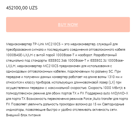
452100,00
UZS
BUY NOW
Медиаконвертер TP-Link MC210CS – это медиаконвертер, служащий для
преобразования сигнала и последующего соединения оптоволоконного кабеля
1000BASE-LX/LH с витой парой 1000Base-T и наоборот. Разработанный
специально под стандарты IEEE802.3ab 1000Base-T и IEEE802.3z 1000Base-
LX/LH, медиаконвертер MC210CS предназначен для использования с
одномодовым оптоволоконным кабелем, подключаемым по разъему SC. При
передаче и получении данных конвертер работает на длине волны 1310 нм и
относится к классу приборов, использующих длинноволновой лазер (LX) при
осуществлении передачи с максимальной скоростью. Скорость 1000 Мбит/с в
полнодуплексном режиме для обоих портов ТХ и FX Поддержка auto MID/MID-X
для порта ТХ Возможность переключения режимов Force /Auto transfer для порта
FX Позволяет увеличить дальность прокладки волокна до 15 км Светодиодные
индикаторы, позволяющие быстро и удобно отслеживать активность сети.
Внешний блок питания