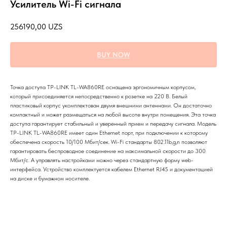
Усилитель Wi-Fi сигнала
256190,00
UZS
BUY NOW
Точка доступа TP-LINK TL-WA860RE оснащена эргономичным корпусом,
который присоединяется непосредственно к розетке на 220 В. Белый
пластиковый корпус укомплектован двумя внешними антеннами. Он достаточно
компактный и может размещаться на любой высоте внутри помещения. Эта точка
доступа гарантирует стабильный и уверенный прием и передачу сигнала. Модель
TP-LINK TL-WA860RE имеет один Ethernet порт, при подключении к которому
обеспечена скорость 10/100 Мбит/сек. Wi-Fi стандарты 802.11b,g,n позволяют
гарантировать беспроводное соединение на максимальной скорости до 300
Мбит/с. А управлять настройками можно через стандартную форму web-
интерфейса. Устройство комплектуется кабелем Ethernet RJ45 и документацией
на диске и бумажном носителе.