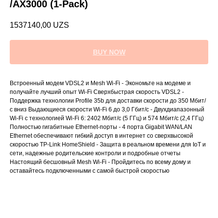
/AX3000 (1-Pack)
1537140,00
UZS
BUY NOW
Встроенный модем VDSL2 и Mesh Wi-Fi - Экономьте на модеме и
получайте лучший опыт Wi-Fi Сверхбыстрая скорость VDSL2 -
Поддержка технологии Profile 35b для доставки скорости до 350 Мбит/
с вниз Выдающиеся скорости Wi-Fi 6 до 3,0 Гбит/с - Двухдиапазонный
Wi-Fi с технологией Wi-Fi 6: 2402 Мбит/с (5 ГГц) и 574 Мбит/с (2,4 ГГц)
Полностью гигабитные Ethernet-порты - 4 порта Gigabit WAN/LAN
Ethernet обеспечивают гибкий доступ в интернет со сверхвысокой
скоростью TP-Link HomeShield - Защита в реальном времени для IoT и
сети, надежные родительские контроли и подробные отчеты
Настоящий бесшовный Mesh Wi-Fi - Пройдитесь по всему дому и
оставайтесь подключенными с самой быстрой скоростью