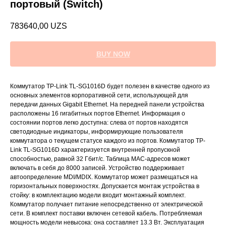
портовый (Switch)
783640,00
UZS
BUY NOW
Коммутатор TP-Link TL-SG1016D будет полезен в качестве одного из
основных элементов корпоративной сети, использующей для
передачи данных Gigabit Ethernet. На передней панели устройства
расположены 16 гигабитных портов Ethernet. Информация о
состоянии портов легко доступна: слева от портов находятся
светодиодные индикаторы, информирующие пользователя
коммутатора о текущем статусе каждого из портов. Коммутатор TP-
Link TL-SG1016D характеризуется внутренней пропускной
способностью, равной 32 Гбит/с. Таблица МАС-адресов может
включать в себя до 8000 записей. Устройство поддерживает
автоопределение MDI/MDIX. Коммутатор может размещаться на
горизонтальных поверхностях. Допускается монтаж устройства в
стойку: в комплектацию модели входит монтажный комплект.
Коммутатор получает питание непосредственно от электрической
сети. В комплект поставки включен сетевой кабель. Потребляемая
мощность модели невысока: она составляет 13.3 Вт. Эксплуатация