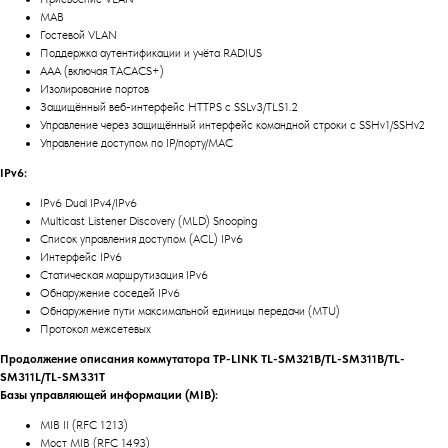
MAB
Гостевой VLAN
Поддержка аутентификации и учёта RADIUS
AAA (включая TACACS+)
Изолирование портов
Защищённый веб-интерфейс HTTPS с SSLv3/TLS1.2
Управление через защищённый интерфейс командной строки с SSHv1/SSHv2
Управление доступом по IP/порту/MAC
IPv6:
IPv6 Dual IPv4/IPv6
Multicast Listener Discovery (MLD) Snooping
Список управления доступом (ACL) IPv6
Интерфейс IPv6
Статическая маршрутизация IPv6
Обнаружение соседей IPv6
Обнаружение пути максимальной единицы передачи (MTU)
Протокол межсетевых
Продолжение описания коммутатора TP-LINK TL-SM321B/TL-SM311B/TL-
SM311L/TL-SM331T
Базы управляющей информации (MIB):
MIB II (RFC 1213)
Мост MIB (RFC 1493)