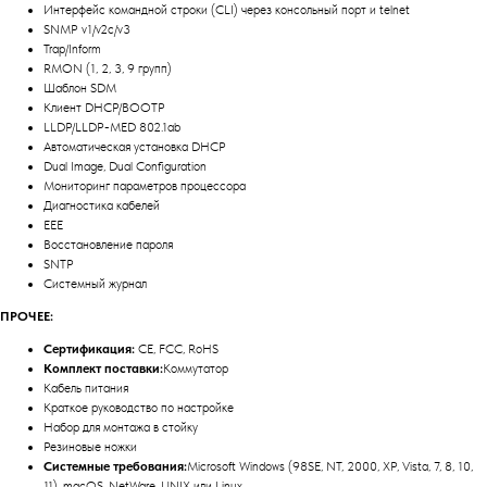
Интерфейс командной строки (CLI) через консольный порт и telnet
SNMP v1/v2c/v3
Trap/Inform
RMON (1, 2, 3, 9 групп)
Шаблон SDM
Клиент DHCP/BOOTP
LLDP/LLDP-MED 802.1ab
Автоматическая установка DHCP
Dual Image, Dual Configuration
Мониторинг параметров процессора
Диагностика кабелей
EEE
Восстановление пароля
SNTP
Системный журнал
ПРОЧЕЕ:
Сертификация:
CE, FCC, RoHS
Комплект поставки:
Коммутатор
Кабель питания
Краткое руководство по настройке
Набор для монтажа в стойку
Резиновые ножки
Системные требования:
Microsoft Windows (98SE, NT, 2000, XP, Vista, 7, 8, 10,
11), macOS, NetWare, UNIX или Linux