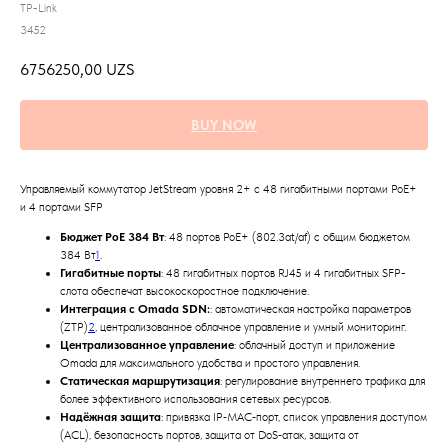
TP-Link
3452
6756250,00
UZS
BUY NOW
Управляемый коммутатор JetStream уровня 2+ с 48 гигабитными портами PoE+
и 4 портами SFP
Бюджет PoE 384 Вт
: 48 портов PoE+ (802.3at/af) с общим бюджетом
384 Вт
1
.
Гигабитные порты
: 48 гигабитных портов RJ45 и 4 гигабитных SFP-
слота обеспечат высокоскоростное подключение.
Интеграция с Omada SDN:
: автоматическая настройка параметров
(ZTP)
2
, централизованное облачное управление и умный мониторинг.
Централизованное управление
: облачный доступ и приложение
Omada для максимального удобства и простого управления.
Статическая маршрутизация
: регулирование внутреннего трафика для
более эффективного использования сетевых ресурсов.
Надёжная защита
: привязка IP‑MAC‑порт, список управления доступом
(ACL), безопасность портов, защита от DoS‑атак, защита от