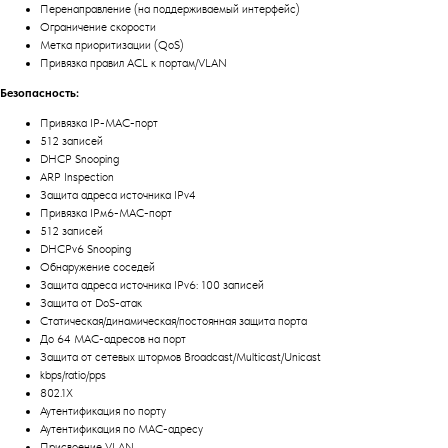
Перенаправление (на поддерживаемый интерфейс)
Ограничение скорости
Метка приоритизации (QoS)
Привязка правил ACL к портам/VLAN
Безопасность:
Привязка IP-MAC-порт
512 записей
DHCP Snooping
ARP Inspection
Защита адреса источника IPv4
Привязка IPм6-MAC-порт
512 записей
DHCPv6 Snooping
Обнаружение соседей
Защита адреса источника IPv6: 100 записей
Защита от DoS-атак
Статическая/динамическая/постоянная защита порта
До 64 MAC-адресов на порт
Защита от сетевых штормов Broadcast/Multicast/Unicast
kbps/ratio/pps
802.1X
Аутентификация по порту
Аутентификация по MAC-адресу
Присвоение VLAN