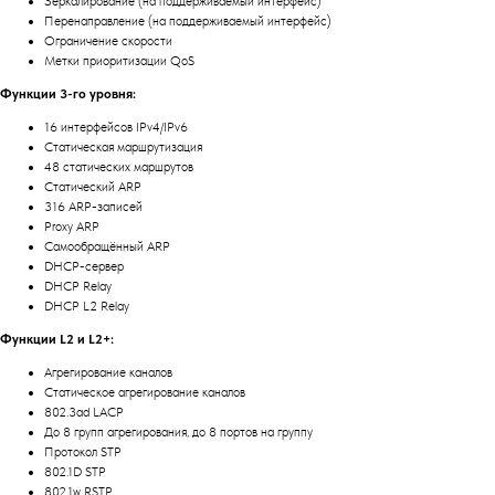
Зеркалирование (на поддерживаемый интерфейс)
Перенаправление (на поддерживаемый интерфейс)
Ограничение скорости
Метки приоритизации QoS
Функции 3-го уровня:
16 интерфейсов IPv4/IPv6
Статическая маршрутизация
48 статических маршрутов
Статический ARP
316 ARP-записей
Proxy ARP
Самообращённый ARP
DHCP-сервер
DHCP Relay
DHCP L2 Relay
Функции L2 и L2+:
Агрегирование каналов
Статическое агрегирование каналов
802.3ad LACP
До 8 групп агрегирования, до 8 портов на группу
Протокол STP
802.1D STP
802.1w RSTP