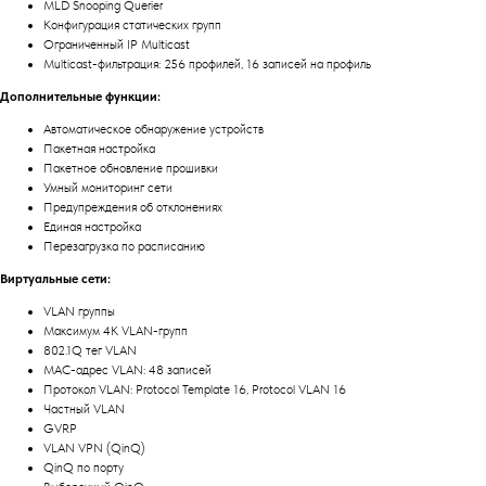
MLD Snooping Querier
Конфигурация статических групп
Ограниченный IP Multicast
Multicast-фильтрация: 256 профилей, 16 записей на профиль
Дополнительные функции:
Автоматическое обнаружение устройств
Пакетная настройка
Пакетное обновление прошивки
Умный мониторинг сети
Предупреждения об отклонениях
Единая настройка
Перезагрузка по расписанию
Виртуальные сети:
VLAN группы
Максимум 4K VLAN-групп
802.1Q тег VLAN
MAC-адрес VLAN: 48 записей
Протокол VLAN: Protocol Template 16, Protocol VLAN 16
Частный VLAN
GVRP
VLAN VPN (QinQ)
QinQ по порту