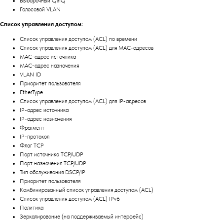
Выборочный QinQ
Голосовой VLAN
Список управления доступом:
Список управления доступом (ACL) по времени
Список управления доступом (ACL) для MAC-адресов
MAC-адрес источника
MAC-адрес назначения
VLAN ID
Приоритет пользователя
EtherType
Список управления доступом (ACL) для IP-адресов
IP-адрес источника
IP-адрес назначения
Фрагмент
IP-протокол
Флаг TCP
Порт источника TCP/UDP
Порт назначения TCP/UDP
Тип обслуживания DSCP/IP
Приоритет пользователя
Комбинированный список управления доступом (ACL)
Список управления доступом (ACL) IPv6
Политика
Зеркалирование (на поддерживаемый интерфейс)