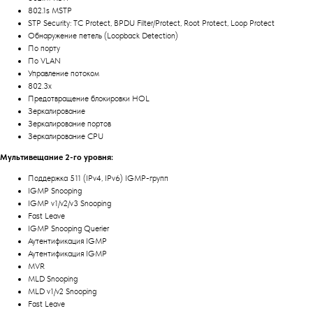
802.1s MSTP
STP Security: TC Protect, BPDU Filter/Protect, Root Protect, Loop Protect
Обнаружение петель (Loopback Detection)
По порту
По VLAN
Управление потоком
802.3x
Предотвращение блокировки HOL
Зеркалирование
Зеркалирование портов
Зеркалирование CPU
Мультивещание 2-го уровня:
Поддержка 511 (IPv4, IPv6) IGMP-групп
IGMP Snooping
IGMP v1/v2/v3 Snooping
Fast Leave
IGMP Snooping Querier
Аутентификация IGMP
Аутентификация IGMP
MVR
MLD Snooping
MLD v1/v2 Snooping
Fast Leave