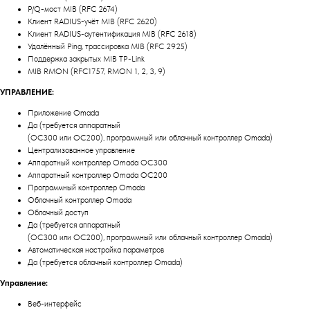
P/Q-мост MIB (RFC 2674)
Клиент RADIUS-учёт MIB (RFC 2620)
Клиент RADIUS-аутентификация MIB (RFC 2618)
Удалённый Ping, трассировка MIB (RFC 2925)
Поддержка закрытых MIB TP-Link
MIB RMON (RFC1757, RMON 1, 2, 3, 9)
УПРАВЛЕНИЕ:
Приложение Omada
Да (требуется аппаратный
(OC300 или OC200), программный или облачный контроллер Omada)
Централизованное управление
Аппаратный контроллер Omada OC300
Аппаратный контроллер Omada OC200
Программный контроллер Omada
Облачный контроллер Omada
Облачный доступ
Да (требуется аппаратный
(OC300 или OC200), программный или облачный контроллер Omada)
Автоматическая настройка параметров
Да (требуется облачный контроллер Omada)
Управление:
Веб-интерфейс