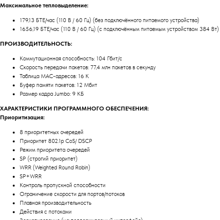
Максимальное тепловыделение:
179,13 БТЕ/час (110 В / 60 Гц) (без подключённого питаемого устройства)
1656,19 БТЕ/час (110 В / 60 Гц) (с подключённым питаемым устройством 384 Вт)
ПРОИЗВОДИТЕЛЬНОСТЬ:
Коммутационная способность: 104 Гбит/с
Скорость передачи пакетов: 77,4 млн пакетов в секунду
Таблица МАС-адресов: 16 K
Буфер памяти пакетов: 12 Мбит
Размер кадра Jumbo: 9 КБ
ХАРАКТЕРИСТИКИ ПРОГРАММНОГО ОБЕСПЕЧЕНИЯ:
Приоритизация:
8 приоритетных очередей
Приоритет 802.1p CoS/ DSCP
Режим приоритета очередей
SP (строгий приоритет)
WRR (Weighted Round Robin)
SP+WRR
Контроль пропускной способности
Ограничение скорости для портов/потоков
Плавная производительность
Действия с потоками