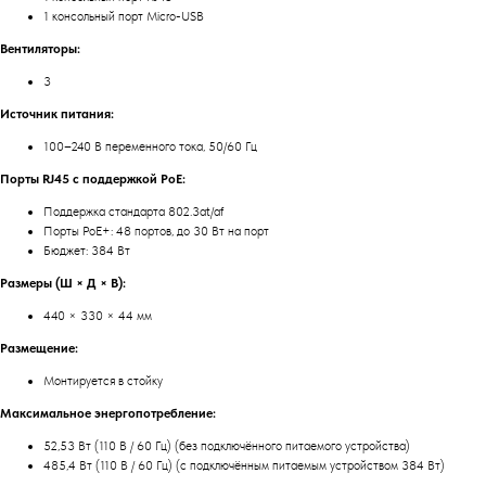
1 консольный порт Micro-USB
Вентиляторы:
3
Источник питания:
100–240 В переменного тока, 50/60 Гц
Порты RJ45 с поддержкой PoE:
Поддержка стандарта 802.3at/af
Порты PoE+: 48 портов, до 30 Вт на порт
Бюджет: 384 Вт
Размеры (Ш × Д × В):
440 × 330 × 44 мм
Размещение:
Монтируется в стойку
Максимальное энергопотребление:
52,53 Вт (110 В / 60 Гц) (без подключённого питаемого устройства)
485,4 Вт (110 В / 60 Гц) (с подключённым питаемым устройством 384 Вт)