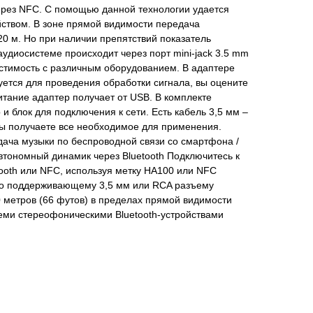
рез NFС. С помощью данной технологии удается
йством. В зоне прямой видимости передача
20 м. Но при наличии препятствий показатель
удиосистеме происходит через порт mini-jack 3.5 mm
стимость с различным оборудованием. В адаптере
уется для проведения обработки сигнала, вы оцените
итание адаптер получает от USB. В комплекте
и блок для подключения к сети. Есть кабель 3,5 мм –
Вы получаете все необходимое для применения.
ача музыки по беспроводной связи со смартфона /
втономный динамик через Bluetooth Подключитесь к
tooth или NFC, используя метку HA100 или NFC
ео поддерживающему 3,5 мм или RCA разъему
 метров (66 футов) в пределах прямой видимости
всеми стереофоническими Bluetooth-устройствами