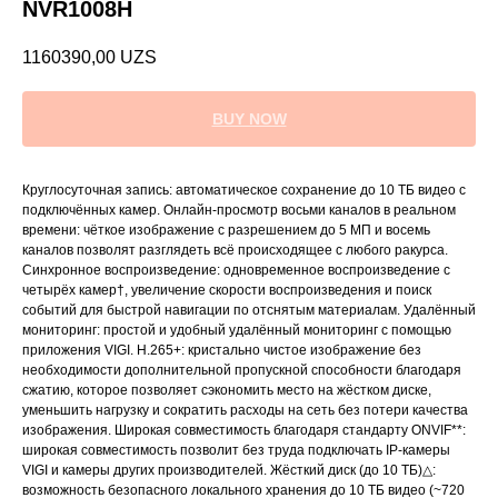
NVR1008H
1160390,00
UZS
BUY NOW
Круглосуточная запись: автоматическое сохранение до 10 ТБ видео с
подключённых камер. Онлайн-просмотр восьми каналов в реальном
времени: чёткое изображение с разрешением до 5 МП и восемь
каналов позволят разглядеть всё происходящее с любого ракурса.
Синхронное воспроизведение: одновременное воспроизведение с
четырёх камер†, увеличение скорости воспроизведения и поиск
событий для быстрой навигации по отснятым материалам. Удалённый
мониторинг: простой и удобный удалённый мониторинг с помощью
приложения VIGI. H.265+: кристально чистое изображение без
необходимости дополнительной пропускной способности благодаря
сжатию, которое позволяет сэкономить место на жёстком диске,
уменьшить нагрузку и сократить расходы на сеть без потери качества
изображения. Широкая совместимость благодаря стандарту ONVIF**:
широкая совместимость позволит без труда подключать IP‑камеры
VIGI и камеры других производителей. Жёсткий диск (до 10 ТБ)△:
возможность безопасного локального хранения до 10 ТБ видео (~720