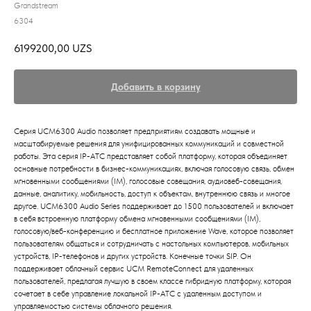
Grandstream
6304
6199200,00
UZS
Добавить в корзину
Серия UCM6300 Audio позволяет предприятиям создавать мощные и
масштабируемые решения для унифицированных коммуникаций и совместной
работы. Эта серия IP-АТС представляет собой платформу, которая объединяет
основные потребности в бизнес-коммуникациях, включая голосовую связь, обмен
мгновенными сообщениями (IM), голосовые совещания, аудиовеб-совещания,
данные, аналитику, мобильность, доступ к объектам, внутреннюю связь и многое
другое. UCM6300 Audio Series поддерживает до 1500 пользователей и включает
в себя встроенную платформу обмена мгновенными сообщениями (IM),
голосовую/веб-конференцию и бесплатное приложение Wave, которое позволяет
пользователям общаться и сотрудничать с настольных компьютеров, мобильных
устройств, IP-телефонов и других устройств. Конечные точки SIP. Он
поддерживает облачный сервис UCM RemoteConnect для удаленных
пользователей, предлагая лучшую в своем классе гибридную платформу, которая
сочетает в себе управление локальной IP-АТС с удаленным доступом и
управляемостью системы облачного решения.