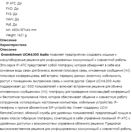
IP АТС: Да
FXO: Да
FXS: Да
WAN: Да
PoE: Да
lwh: 485x187x46 mm
Weight: 1621 g
Описание
Характеристика
Описание
Grandstream UCM6300 Audio
позволяет предприятиям создавать мощные и
масштабируемые решения для унифицированных коммуникаций и совместной работы.
Эта серия IP-АТС представляет собой платформу, которая объединяет в себе все
основные виды связи для бизнеса, включая голосовую связь, мгновенные сообщения (IM),
голосовую конференцсвязь, веб встречи, передачу данных, аналитику, мобильность,
доступ к помещениям, внутреннюю связь и многое другое. Серия UCM6300 Audio
поддерживает до 1500 пользователей и включает встроенное решение для обмена
мгновенными сообщениями (IM), платформу для проведения голосовых/веб конференций
и бесплатное приложение Wave, которое обеспечивает общение и совместную работу
сотрудников, использующих настольные компьютеры, мобильные устройства, IP-
телефоны и прочие абонентские SIP-устройства. Имеет поддержку UCM
RemoteConnect, облачной службы для удалённых пользователей, предлагающей лучшую в
своём классе гибридную платформу, сочетающую в себе управление локальной IP-АТС с
удалённым доступом и возможностями управления облачного решения. Предлагая
высококачественное решение для унифицированных коммуникаций и совместной работы,