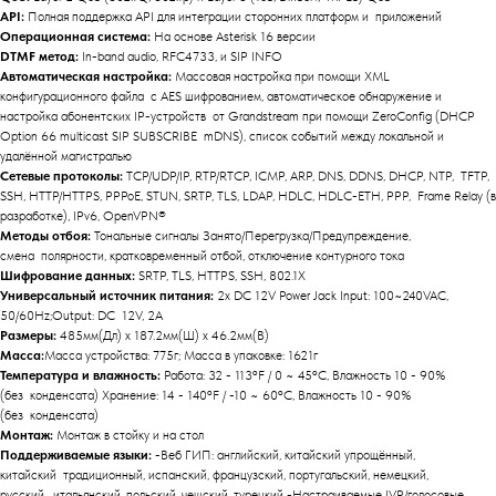
API:
Полная поддержка API для интеграции сторонних платформ и приложений
Операционная система:
На основе Asterisk 16 версии
DTMF метод:
In-band audio, RFC4733, и SIP INFO
Автоматическая настройка:
Массовая настройка при помощи XML
конфигурационного файла с AES шифрованием, автоматическое обнаружение и
настройка абонентских IP-устройств от Grandstream при помощи ZeroConfig (DHCP
Option 66 multicast SIP SUBSCRIBE mDNS), список событий между локальной и
удалённой магистралью
Сетевые протоколы:
TCP/UDP/IP, RTP/RTCP, ICMP, ARP, DNS, DDNS, DHCP, NTP, TFTP,
SSH, HTTP/HTTPS, PPPoE, STUN, SRTP, TLS, LDAP, HDLC, HDLC-ETH, PPP, Frame Relay (в
разработке), IPv6, OpenVPN®
Методы отбоя:
Тональные сигналы Занято/Перегрузка/Предупреждение,
смена полярности, кратковременный отбой, отключение контурного тока
Шифрование данных:
SRTP, TLS, HTTPS, SSH, 802.1X
Универсальный источник питания:
2x DC 12V Power Jack Input: 100~240VAC,
50/60Hz;Output: DC 12V, 2A
Размеры:
485мм(Дл) x 187.2мм(Ш) x 46.2мм(В)
Масса:
Масса устройства: 775г; Масса в упаковке: 1621г
Температура и влажность:
Работа: 32 - 113ºF / 0 ~ 45ºC, Влажность 10 - 90%
(без конденсата) Хранение: 14 - 140ºF / -10 ~ 60ºC, Влажность 10 - 90%
(без конденсата)
Монтаж:
Монтаж в стойку и на стол
Поддерживаемые языки:
-Веб ГИП: английский, китайский упрощённый,
китайский традиционный, испанский, французский, португальский, немецкий,
русский, итальянский, польский, чешский, турецкий -Настраиваемые IVR/голосовые