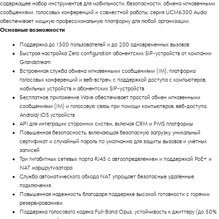
содержащее набор инструментов для мобильности, безопасности, обмена мгновенными
сообщениями, голосовых конференций и совместной работы, серия UCM6300 Audio
обеспечивает мощную профессиональную платформу для любой организации.
Основные возможности
Поддержка до 1500 пользователей и до 200 одновременных вызовов
Быстрая настройка Zero configuration абонентских SIP-устройств от компании
Grandstream
Встроенная служба обмена мгновенными сообщениями (IM), платформа
голосовых конференций и веб-встреч, с поддержкой доступа с компьютеров,
мобильных устройств и абонентских SIP-устройств
Бесплатное приложение Wave обеспечивает простой обмен мгновенными
сообщениями (IM) и голосовую связь при помощи компьютеров, веб-доступа,
Android/ iOS устройств
API для интеграции сторонних систем, включая CRM и PMS платформы
Повышенная безопасность, включающая безопасную загрузку, уникальный
сертификат и случайный пароль по умолчанию для защиты вызовов и учётных
записей
Три гигабитных сетевых порта RJ45 с автоопределением и поддержкой PoE+ и
NAT маршрутизатора
Служба автоматического обхода NAT упрощает безопасные удалённые
подключения
Повышенная надежность благодаря поддержке высокой готовности с горячим
резервированием
Поддержка голосового кодека Full-Band Opus, устойчивость к джиттеру (до 50%