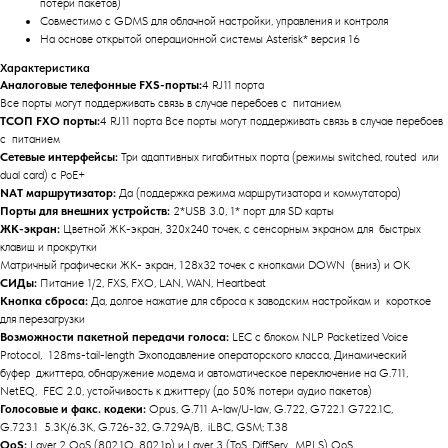
потери пакетов)
Совместимо с GDMS для облачной настройки, управления и контроля
На основе открытой операционной системы Asterisk* версия 16
Характеристика
Аналоговые телефонные FXS-порты:
4 RJ11 порта
Все порты могут поддерживать связь в случае перебоев с питанием
ТСОП FXO порты:
4 RJ11 порта Все порты могут поддерживать связь в случае перебоев
с питанием
Сетевые интерфейсы:
Три адаптивных гигабитных порта (режимы switched, routed или
dual card) с PoE+
NAT маршрутизатор:
Да (поддержка режима маршрутизатора и коммутатора)
Порты для внешних устройств:
2*USB 3.0, 1* порт для SD карты
ЖК-экран:
Цветной ЖК-экран, 320x240 точек, с сенсорным экраном для быстрых
клавиш и прокрутки
Матричный графически ЖК- экран, 128x32 точек с кнопками DOWN (вниз) и OK
СИДы:
Питание 1/2, FXS, FXO, LAN, WAN, Heartbeat
Кнопка сброса:
Да, долгое нажатие для сброса к заводским настройкам и короткое
для перезагрузки
Возможности пакетной передачи голоса:
LEC с блоком NLP Packetized Voice
Protocol, 128ms-tail-length Эхоподавление операторского класса, Динамический
буфер джиттера, обнаружение модема и автоматическое переключение на G.711,
NetEQ, FEC 2.0, устойчивость к джиттеру (до 50% потери аудио пакетов)
Голосовые и факс. кодеки:
Opus, G.711 A-law/U-law, G.722, G722.1 G722.1C,
G.723.1 5.3K/6.3K, G.726-32, G.729A/B, iLBC, GSM; T.38
QoS:
Layer 2 QoS (802.1Q, 802.1p) и Layer 3 (ToS, DiffServ, MPLS) QoS