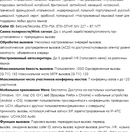
подсказки: английский, китайский, британский английский, немецкий, испанский,
греческий, французский, итальянский, нидерландский, польский, португальский, русский,
шведский, турецкий, иврит, арабский, голландский -Настраиваемый языковой пакет для
поддержки любых других языков
Caller ID:
Bellcore/Telcordia, ETSI-FSK, ETSI-DTMF, SIN 227 – BT, NTT
Смена полярности/Wink сигнал:
Да, с опцией задействовать/отключить при
установлении и прекращении вызова
Обработка вызовов:
Несколько настраиваемых очередей вызовов,
автоматическое распределение вызовов (ACD) по доступности/навыкам агента/ уровня
занятости; объявления в очереди
Настраиваемый автосекретарь:
До 5 уровней IVR (голосового меню) на различных
языках
Максимальная ёмкость вызовов:
Пользователи: 1000 Одновременные вызовы
(G.711): 150 Максимальное число SRTP вызовов (G.711): 120
Максимальное число участников конференц-мостов:
7 конференц-залов и до 120
участников
Мобильное приложение Wave:
Бесплатно; Доступно на настольных компьютерах
(Windows 10+, Mac OS 10+), веб (браузеры Firefox и Chrome) и мобильные устройства
(Android и iOS), позволяет пользователям присоединяться к конференциям, проводимых
на UCM, общаться с другими пользователями/решениями и совершать/
принимать вызовы, используя учётные записи SIP, зарегистрированные на IP-АТС
серии UCM6300 Audio
Функции вызовов:
Парковка вызова, переадресация вызова, перевод
вызова, ожидание вызова, caller ID, запись вызова, журнал вызовов, рингтон, IVR, музыка