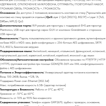
УДЕРЖАНИЕ, ОТКЛЮЧЕНИЕ МИКРОФОНА, ОТПРАВИТЬ / ПОВТОРНЫЙ НАБОР,
ГРОМКАЯ СВЯЗЬ, ГРОМКОСТЬ +, ГРОМКОСТЬ-
Основание:
Да, доступно 2 положения, возможность монтажа на стену (*кронштейн для
монтажа на стену продаётся отдельно)
QoS
Layer 2 QoS (802.1Q, 802.1P) и Layer 3 (ToS,
DiffServ, MPLS) QoS
Дополнительные порты:
RJ9 разъём для гарнитуры с поддержкой EHS для гарнитур
Plantronics, USB порт для гарнитур серии GUV от компании Grandstream и сторонних
USB гарнитур
Безопасность:
Пароль пользовательского и административного уровня, аутентификация
на базе MD5 и MD5-sess, файл конфигурации с 256-битным AES шифрованием, SRTP,
TLS, 802.1x, безопасная загрузка
Поддерживаемые языки:
Английский, немецкий, итальянский, французский, испанский,
португальский, русский, хорватский, китайский, корейский, японский и др. языки
Обновление/Автоматическая настройка:
Обновление прошивки по FTP/TFTP / HTTP
/ HTTPS, групповая настройка при помощи GDMS/TR-069 или XML конфигурационного
файла с AES шифрованием
Питание и Энергоэффективность:
Универсальный адаптер питания в комплекте:
Вход: 100-240В; Выход: +12В, 1A;
Поддержка Power-over-Ethernet (802.3af)
Макс. потребляемая мощность 6.5Вт (адаптер питания)
Температура и Влажность:
Работа: от 0°C до 40°C
Хранение: от -10°C до 60°C
Влажность: от 10% до 90% без конденсата
Содержимое упаковки:
Телефон модели GRP2670, трубка с проводом, основание,