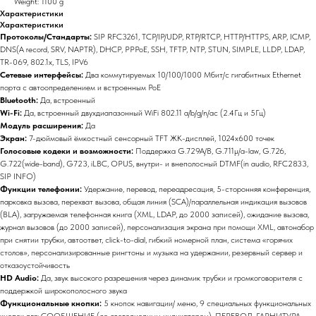
Weight: 1100 g
Характеристики
Характеристики
Протоколы/Стандарты:
SIP RFC3261, TCP/IP/UDP, RTP/RTCP, HTTP/HTTPS, ARP, ICMP,
DNS(A record, SRV, NAPTR), DHCP, PPPoE, SSH, TFTP, NTP, STUN, SIMPLE, LLDP, LDAP,
TR-069, 802.1x, TLS, IPV6
Сетевые интерфейсы:
Два коммутируемых 10/100/1000 Мбит/с гигабитных Ethernet
порта с автоопределением и встроенным PoE
Bluetooth:
Да, встроенный
Wi-Fi:
Да, встроенный двухдиапазонный WiFi 802.11 a/b/g/n/ac (2.4Гц и 5Гц)
Модуль расширения:
Да
Экран:
7-дюймовый ёмкостный сенсорный TFT ЖК-дисплей, 1024х600 точек
Голосовые кодеки и возможности:
Поддержка G.729A/B, G.711μ/a-law, G.726,
G.722(wide-band), G723, iLBC, OPUS, внутри- и внеполосный DTMF(in audio, RFC2833,
SIP INFO)
Функции телефонии:
Удержание, перевод, переадресация, 5-сторонняя конференция,
парковка вызова, перехват вызова, общая линия (SCA)/параллельная индикация вызовов
(BLA), загружаемая телефонная книга (XML, LDAP, до 2000 записей), ожидание вызова,
журнал вызовов (до 2000 записей), персонализация экрана при помощи XML, автонабор
при снятии трубки, автоответ, click-to-dial, гибкий номерной план, система «горячих
столов», персонализированные рингтоны и музыка на удержании, резервный сервер и
отказоустойчивость
HD Audio:
Да, звук высокого разрешения через динамик трубки и громкоговорителя с
поддержкой широкополосного звука
Функциональные кнопки:
5 кнопок навигации/ меню, 9 специальных функциональных
кнопок для: СООБЩЕНИЕ (со светодиодным индикатором), ПЕРЕВОД, ГАРНИТУРА,