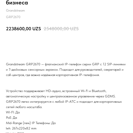
бизнеса
Grandstream
GRP2670
2238600,00
UZS
2548000,00
UZS
BUY NOW
Grandstream GRP2670 — флагманский IP-телефон серии GRP с 12 SIP-линиями
и 7-дюймовым сенсорным экраном. Подходит для руководителей, секретарей и
call-центров, где важна надёжная корпоративная IP-телефония.
Устройство поддерживает HD-аудио, встроенный Wi-Fi и Bluetooth,
автоматическую настройку и централизованное управление через GDMS.
GRP2670 легко интегрируется с любой IP-АТС и подходит для корпоративных
сетей любого масштаба.
WI-FI: Да
PoE: Да
Mid-Range (new) IP Телефоны: Да
lwh: 267x220x82 mm