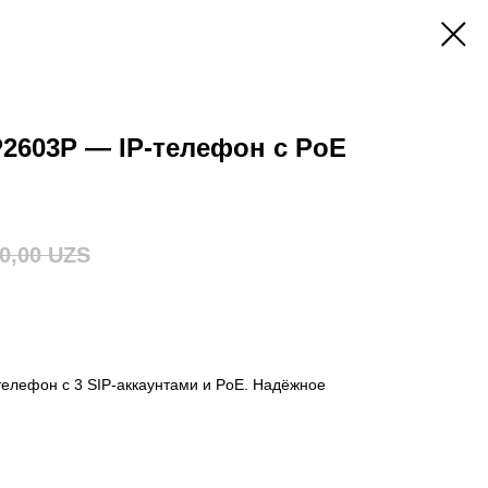
2603P — IP-телефон с PoE
0,00
UZS
елефон с 3 SIP-аккаунтами и PoE. Надёжное