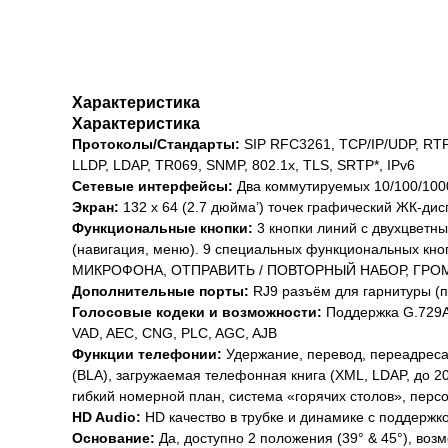
Характеристика
Характеристика
Протоколы/Стандарты:
SIP RFC3261, TCP/IP/UDP, RTP
LLDP, LDAP, TR069, SNMP, 802.1x, TLS, SRTP*, IPv6
Сетевые интерфейсы:
Два коммутируемых 10/100/1000
Экран:
132 x 64 (2.7 дюйма’) точек графический ЖК-дис
Функциональные кнопки:
3 кнопки линий с двухцветн
(навигация, меню). 9 специальных функциональных 
МИКРОФОНА, ОТПРАВИТЬ / ПОВТОРНЫЙ НАБОР, ГРОМ
Дополнительные порты:
RJ9 разъём для гарнитуры (по
Голосовые кодеки и возможности:
Поддержка G.729A/
VAD, AEC, CNG, PLC, AGC, AJB
Функции телефонии:
Удержание, перевод, переадреса
(BLA), загружаемая телефонная книга (XML, LDAP, до 2000
гибкий номерной план, система «горячих столов», перс
HD Audio:
HD качество в трубке и динамике с поддержк
Основание:
Да, доступно 2 положения (39° & 45°), воз