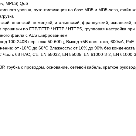
erv, MPLS) QoS
ативного уровня, аутентификация на базе MD5 и MD5-sess, файл 
агрузка
йский, японский, немецкий, итальянский, французский, испанский, п
 прошивки по FTP/TFTP / HTTP / HTTPS, групповая настройка пр
онного файла с AES шифрованием
од 100-240В пер. тока 50-60Гц; Выход +5В пост. тока, 600мА; PoE: 
нение: от -10°C до 60°C Влажность: от 10% до 90% без конденсата
C Часть 68 HAC; CE: EN 55032; EN 55035; EN 61000-3-2; EN 61000-
 трубка с проводом, основание, сетевой кабель, краткое руковод