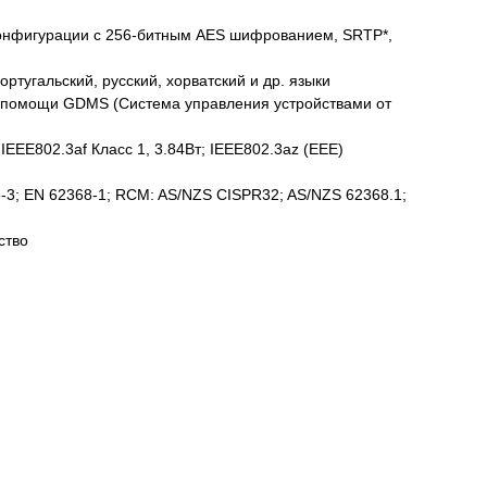
конфигурации с 256-битным AES шифрованием, SRTP*,
ортугальский, русский, хорватский и др. языки
и помощи GDMS (Система управления устройствами от
IEEE802.3af Класс 1, 3.84Вт; IEEE802.3az (EEE)
3-3; EN 62368-1; RCM: AS/NZS CISPR32; AS/NZS 62368.1;
ство