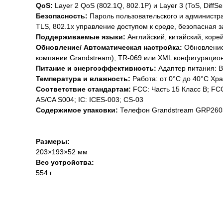
QoS:
Layer 2 QoS (802.1Q, 802.1P) и Layer 3 (ToS, DiffS
Безопасность:
Пароль пользовательского и администр
TLS, 802.1x управление доступом к среде, безопасная з
Поддерживаемые языки:
Английский, китайский, коре
Обновление/ Автоматическая настройка:
Обновление
компании Grandstream), TR-069 или XML конфигураци
Питание и энергоэффективность:
Адаптер питания: Вх
Температура и влажность:
Работа: от 0°C до 40°C Хра
Соответствие стандартам:
FCC: Часть 15 Класс B; FC
AS/CA S004; IC: ICES-003; CS-03
Содержимое упаковки:
Телефон Grandstream GRP2603P,
Размеры:
203×193×52 мм
Вес устройства:
554 г