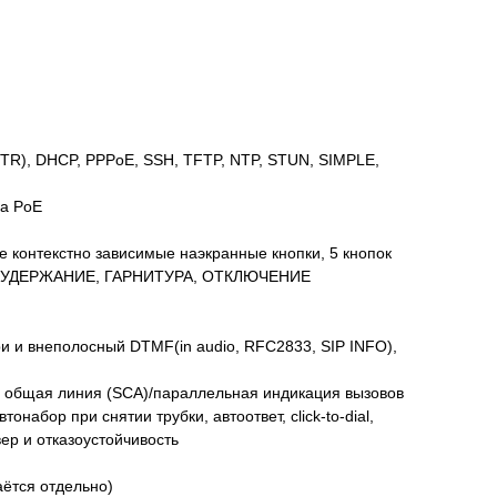
TR), DHCP, PPPoE, SSH, TFTP, NTP, STUN, SIMPLE,
ка PoE
 контекстно зависимые наэкранные кнопки, 5 кнопок
ВОД, УДЕРЖАНИЕ, ГАРНИТУРА, ОТКЛЮЧЕНИЕ
ри и внеполосный DTMF(in audio, RFC2833, SIP INFO),
, общая линия (SCA)/параллельная индикация вызовов
набор при снятии трубки, автоответ, click-to-dial,
ер и отказоустойчивость
аётся отдельно)