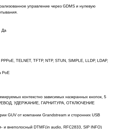
рализованное управление через GDMS и нулевую
ртывания.
: Да
 PPPoE, TELNET, TFTP, NTP, STUN, SIMPLE, LLDP, LDAP,
а PoE
аммируемых контекстно зависимых наэкранных кнопок, 5
, ПЕРЕВОД, УДЕРЖАНИЕ, ГАРНИТУРА, ОТКЛЮЧЕНИЕ
серии GUV от компании Grandstream и сторонних USB
ри- и внеполосный DTMF(in audio, RFC2833, SIP INFO)