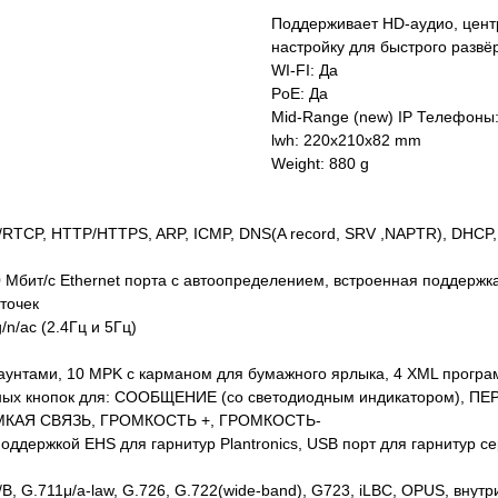
Поддерживает HD-аудио, цент
настройку для быстрого развё
WI-FI: Да
PoE: Да
Mid-Range (new) IP Телефоны
lwh: 220x210x82 mm
Weight: 880 g
RTCP, HTTP/HTTPS, ARP, ICMP, DNS(A record, SRV ,NAPTR), DHCP,
Мбит/с Ethernet порта с автоопределением, встроенная поддержк
точек
n/ac (2.4Гц и 5Гц)
ккаунтами, 10 MPK с карманом для бумажного ярлыка, 4 XML прогр
альных кнопок для: СООБЩЕНИЕ (со светодиодным индикатором)
КАЯ СВЯЗЬ, ГРОМКОСТЬ +, ГРОМКОСТЬ-
поддержкой EHS для гарнитур Plantronics, USB порт для гарнитур 
, G.711μ/a-law, G.726, G.722(wide-band), G723, iLBC, OPUS, внут