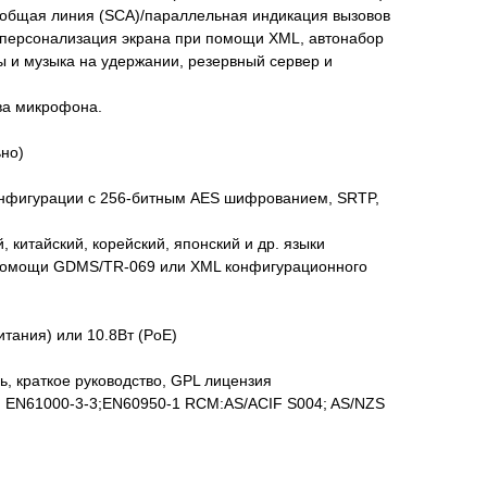
, общая линия (SCA)/параллельная индикация вызовов
), персонализация экрана при помощи XML, автонабор
оны и музыка на удержании, резервный сервер и
два микрофона.
ьно)
конфигурации с 256-битным AES шифрованием, SRTP,
, китайский, корейский, японский и др. языки
 помощи GDMS/TR-069 или XML конфигурационного
итания) или 10.8Вт (PoE)
, краткое руководство, GPL лицензия
2; EN61000-3-3;EN60950-1 RCM:AS/ACIF S004; AS/NZS