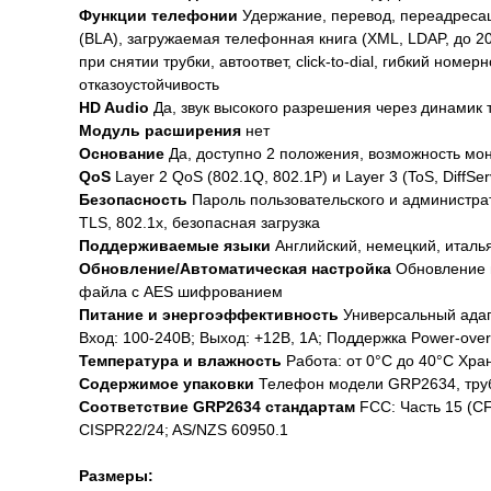
Функции телефонии
Удержание, перевод, переадресац
(BLA), загружаемая телефонная книга (XML, LDAP, до 2
при снятии трубки, автоответ, click-to-dial, гибкий но
отказоустойчивость
HD Audio
Да, звук высокого разрешения через динамик 
Модуль расширения
нет
Основание
Да, доступно 2 положения, возможность мон
QoS
Layer 2 QoS (802.1Q, 802.1P) и Layer 3 (ToS, DiffSe
Безопасность
Пароль пользовательского и администра
TLS, 802.1x, безопасная загрузка
Поддерживаемые языки
Английский, немецкий, итальян
Обновление/Автоматическая настройка
Обновление п
файла с AES шифрованием
Питание и энергоэффективность
Универсальный адап
Вход: 100-240В; Выход: +12В, 1A; Поддержка Power-over
Температура и влажность
Работа: от 0°C до 40°C Хра
Содержимое упаковки
Телефон модели GRP2634, трубк
Соответствие GRP2634 стандартам
FCC: Часть 15 (CF
CISPR22/24; AS/NZS 60950.1
Размеры: