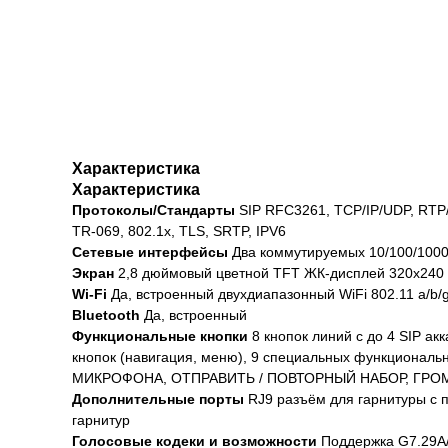
Характеристика
Характеристика
Протоколы/Стандарты
SIP RFC3261, TCP/IP/UDP, RTP/
TR-069, 802.1x, TLS, SRTP, IPV6
Сетевые интерфейсы
Два коммутируемых 10/100/1000 
Экран
2,8 дюймовый цветной TFT ЖК-дисплей 320x240 
Wi-Fi
Да, встроенный двухдиапазонный WiFi 802.11 a/b/g/
Bluetooth
Да, встроенный
Функциональные кнопки
8 кнопок линий с до 4 SIP а
кнопок (навигация, меню), 9 специальных функцион
МИКРОФОНА, ОТПРАВИТЬ / ПОВТОРНЫЙ НАБОР, ГРОМ
Дополнительные порты
RJ9 разъём для гарнитуры с 
гарнитур
Голосовые кодеки и возможности
Поддержка G7.29A/B