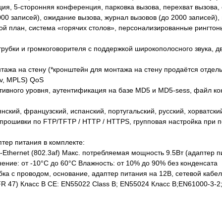
ия, 5-сторонняя конференция, парковка вызова, перехват вызова
000 записей), ожидание вызова, журнал вызовов (до 2000 записей
мерной план, система «горячих столов», персонализированные рингт
трубки и громкоговорителя с поддержкой широкополосного звука, 
тажа на стену (*кронштейн для монтажа на стену продаётся отдел
rv, MPLS) QoS
тивного уровня, аутентификация на базе MD5 и MD5-sess, файл 
ский, французский, испанский, португальский, русский, хорватский
рошивки по FTP/TFTP / HTTP / HTTPS, групповая настройка при
тер питания в комплекте:
-Ethernet (802.3af) Макс. потребляемая мощность 9.5Вт (адаптер п
нение: от -10°C до 60°C Влажность: от 10% до 90% без конденсата
а с проводом, основание, адаптер питания на 12В, сетевой кабель
R 47) Класс B CE: EN55022 Class B; EN55024 Класс B;EN61000-3-