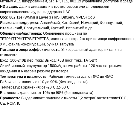
битным AES шифрованием, SRTP*, TLS, 802.1x управление доступом к среде
HD аудио:
Да, и в динамике и в громкоговорителе с поддержкой
широкополосного аудио, поддержка HAC
QoS:
802.11e (WMM) и Layer 3 (ToS, DiffServ, MPLS) QoS
Языковая поддержка:
Английский, Китайский, Немецкий, Французский,
Итальянский, Португальский, Русский, Испанский и др.
Обновление/настройка:
Обновление прошивки по
TFTP/HTTP/HTTPS/FTP/FTPS, массовая настройка при помощи шифрованного
XML файла конфигурации, ручная загрузка
Питание и энергоэффективность
: Универсальный адаптер питания в
комплекте
Вход: 100-240В пер. тока; Выход: +5В пост. тока, 1A (5Вт)
Литий-ионный аккумулятор 1500мА, время работы: 120 часов в режиме
ожидания и 6 часов в режиме разговора
Температура и влажность:
Рабочая температура: от 0ºC до 45ºC
Рабочая влажность: от 10 до 90% (без конденсата)
Температура хранения: от -20ºC до 60ºC
Влажность хранения: от 10% до 90% (без конденсата)
Прочность:
Выдерживает падение с высоты 1,2 метраСоответствие:FCC,
CE, RCM, IC