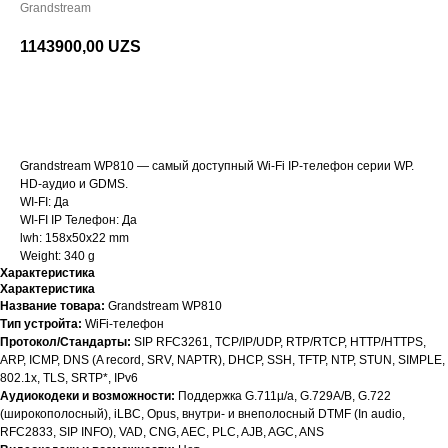
Grandstream
1143900,00
UZS
BUY NOW
Grandstream WP810 — самый доступный Wi-Fi IP-телефон серии WP.
HD-аудио и GDMS.
WI-FI: Да
WI-FI IP Телефон: Да
lwh: 158x50x22 mm
Weight: 340 g
Характеристика
Характеристика
Название товара:
Grandstream WP810
Тип устройта:
WiFi-телефон
Протокол/Стандарты:
SIP RFC3261, TCP/IP/UDP, RTP/RTCP, HTTP/HTTPS,
ARP, ICMP, DNS (A record, SRV, NAPTR), DHCP, SSH, TFTP, NTP, STUN, SIMPLE,
802.1x, TLS, SRTP*, IPv6
Аудиокодеки и возможности:
Поддержка G.711µ/a, G.729A/B, G.722
(широкополосный), iLBC, Opus, внутри- и внеполосный DTMF (In audio,
RFC2833, SIP INFO), VAD, CNG, AEC, PLC, AJB, AGC, ANS