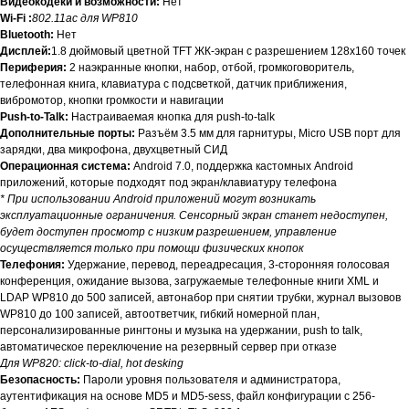
Видеокодеки и возможности:
Нет
Wi-Fi :
802.11ac для WP810
Bluetooth:
Нет
Дисплей:
1.8 дюймовый цветной TFT ЖК-экран с разрешением 128x160 точек
Периферия:
2 наэкранные кнопки, набор, отбой, громкоговоритель,
телефонная книга, клавиатура с подсветкой, датчик приближения,
вибромотор, кнопки громкости и навигации
Push-to-Talk:
Настраиваемая кнопка для push-to-talk
Дополнительные порты:
Разъём 3.5 мм для гарнитуры, Micro USB порт для
зарядки, два микрофона, двухцветный СИД
Операционная система:
Android 7.0, поддержка кастомных Android
приложений, которые подходят под экран/клавиатуру телефона
* При использовании Android приложений могут возникать
эксплуатационные ограничения. Сенсорный экран станет недоступен,
будет доступен просмотр с низким разрешением, управление
осуществляется только при помощи физических кнопок
Телефония:
Удержание, перевод, переадресация, 3-сторонняя голосовая
конференция, ожидание вызова, загружаемые телефонные книги XML и
LDAP WP810 до 500 записей, автонабор при снятии трубки, журнал вызовов
WP810 до 100 записей, автоответчик, гибкий номерной план,
персонализированные рингтоны и музыка на удержании, push to talk,
автоматическое переключение на резервный сервер при отказе
Для WP820: click-to-dial, hot desking
Безопасность:
Пароли уровня пользователя и администратора,
аутентификация на основе MD5 и MD5-sess, файл конфигурации с 256-