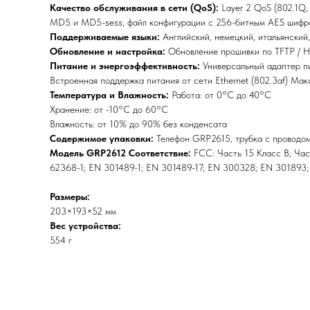
Качество обслуживания в сети (QoS):
Layer 2 QoS (802.1Q, 
MD5 и MD5-sess, файл конфигурации с 256-битным AES шифрова
Поддерживаемые языки:
Английский, немецкий, итальянский,
Обновление и настройка:
Обновление прошивки по TFTP / 
Питание и энергоэффективность:
Универсальный адаптер пит
Встроенная поддержка питания от сети Ethernet (802.3af) Макс
Температура и Влажность:
Работа: от 0°C до 40°C
Хранение: от -10°C до 60°C
Влажность: от 10% до 90% без конденсата
Содержимое упаковки:
Телефон GRP2615, трубка с проводом,
Модель GRP2612 Соответствие:
FCC: Часть 15 Класс B; Час
62368-1; EN 301489-1; EN 301489-17; EN 300328; EN 301893;
Размеры:
203×193×52 мм
Вес устройства:
554 г