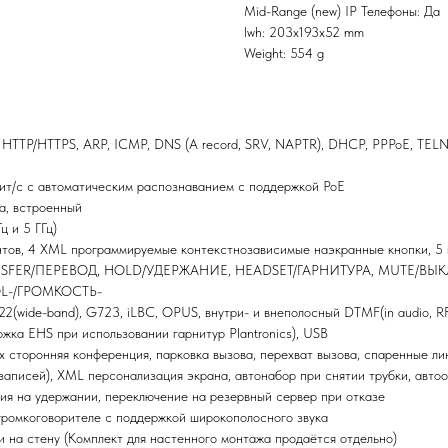
Mid-Range (new) IP Телефоны: Да
lwh: 203x193x52 mm
Weight: 554 g
HTTP/HTTPS, ARP, ICMP, DNS (A record, SRV, NAPTR), DHCP, PPPoE, TELNE
ит/с с автоматическим распознаванием с поддержкой PoE
а, встроенный
ц и 5 ГГц)
унтов, 4 XML программируемые контекстнозависимые наэкранные кнопки, 5
ANSFER/ПЕРЕВОД, HOLD/УДЕРЖАНИЕ, HEADSET/ГАРНИТУРА, MUTE/ВЫК
L-/ГРОМКОСТЬ-
22(wide-band), G723, iLBC, OPUS, внутри- и внеполосный DTMF(in audio, 
жка EHS при использовании гарнитур Plantronics), USB
х сторонняя конференция, парковка вызова, перехват вызова, спаренные ли
записей), XML персонализация экрана, автонабор при снятии трубки, автоо
ия на удержании, переключение на резервный сервер при отказе
 громкоговорителе с поддержкой широкополосного звука
и на стену (Комплект для настенного монтажа продаётся отдельно)