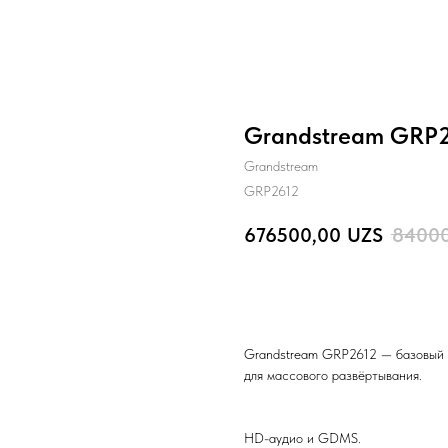
Grandstream GRP2
Grandstream
GRP2612
676500,00
UZS
8400
BUY NOW
Grandstream GRP2612 — базовый 
для массового развёртывания.
HD-аудио и GDMS.