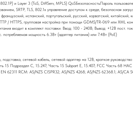
802.1P) и Layer 3 (ToS, DiffServ, MPLS) QoSБезопасностьПароль пользоват
нием, SRTP, TLS, 802.1x управление доступом к среде, безопасная загру
 французский, испанский, португальский, русский, хорватский, китайский, к
HTTP / HTTPS, групповая настройка при помощи GDMS/TR-069 или XML ко
ания входит в комплект поставки: Ввод: 100 - 240В; Вывод: +12В пост. ток
. потребляемая мощность 6.3Вт (адаптер питания) или 7.4Вт (PoE)
 подставка, сетевой кабель, сетевой адаптер на 12В, краткое руководство
ть 15 Подраздел C, 15.247; Часть 15 Subpart E, 15.407; FCC Часть 68 HA
 EN 62311 RCM: AS/NZS CISPR32; AS/NZS 4268; AS/NZS 62368.1; AS/CA S0