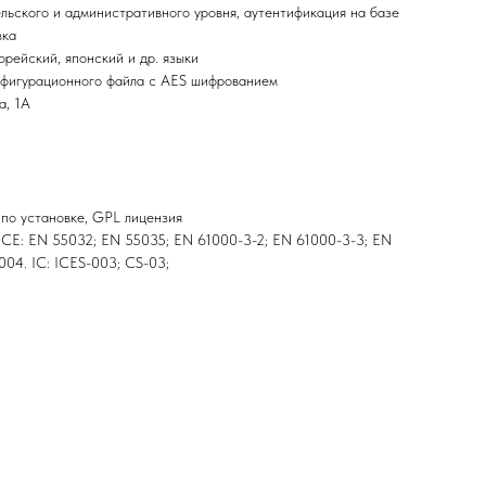
ельского и административного уровня, аутентификация на базе
зка
орейский, японский и др. языки
нфигурационного файла с AES шифрованием
а, 1A
 по установке, GPL лицензия
C CE: EN 55032; EN 55035; EN 61000-3-2; EN 61000-3-3; EN
04. IC: ICES-003; CS-03;