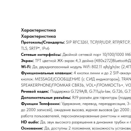
Характеристика
Характеристика
Протоколы/Стандарты:
SIP RFC3261, TCP/IP/UDP, RTP/RTCP, 
TLS, SRTP*, IPv6
Сетевые интерфейсы:
Двойной сетевой порт 10/100/1000 Мб
Экран:
TFT цветной ЖК-экран 4,3 дюйма (480x272)BluetoothД
Wi-Fi:
Да, двухдиапазонный модуль WiFi 802.11 a/b/g/n/ac (2,4ГГ
Функциональные клавиши:
4 кнопки линии и до 2 SIP-акка
кнопок: MESSAGE/СООБЩЕНИЕ (с СИД индикатором), TR
SPEAKERPHONE/ГРОМКАЯ СВЯЗЬ, VOL+/ГРОМКОСТЬ+, VO
Речевой кодек:
Поддержка G.729A/B, G.711µ/a-law, G.726, G.7
Дополнительные разъёмы:
RJ9 разъём для гарнитуры (поддер
Функции Телефонии:
Удержание, перевод, переадресация, 3-
до 2000 записей), ожидание вызова, журнал вызовов (до 2000 
работа пользователей, персонализированные рингтоны и мелод
HD audio:
Да, звук высокого разрешения в динамике трубки и
Основание:
Да, доступны 2 положения, возможность установк