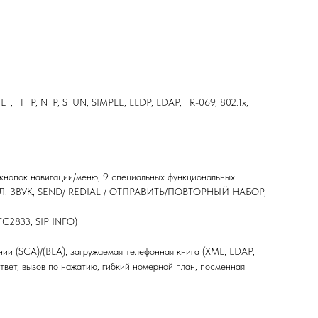
T, TFTP, NTP, STUN, SIMPLE, LLDP, LDAP, TR-069, 802.1x,
 кнопок навигации/меню, 9 специальных функциональных
Л. ЗВУК, SEND/ REDIAL / ОТПРАВИТЬ/ПОВТОРНЫЙ НАБОР,
RFC2833, SIP INFO)
нии (SCA)/(BLA), загружаемая телефонная книга (XML, LDAP,
твет, вызов по нажатию, гибкий номерной план, посменная