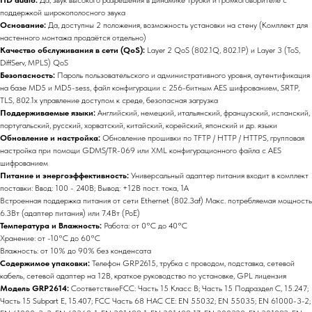
поддержкой широкополосного звука
Основание:
Да, доступны 2 положения, возможность установки на стену (Комплект для
настенного монтажа продаётся отдельно)
Качество обслуживания в сети (QoS):
Layer 2 QoS (802.1Q, 802.1P) и Layer 3 (ToS,
DiffServ, MPLS) QoS
Безопасность:
Пароль пользовательского и административного уровня, аутентификация
на базе MD5 и MD5-sess, файл конфигурации с 256-битным AES шифрованием, SRTP,
TLS, 802.1x управление доступом к среде, безопасная загрузка
Поддерживаемые языки:
Английский, немецкий, итальянский, французский, испанский,
португальский, русский, хорватский, китайский, корейский, японский и др. языки
Обновление и настройка:
Обновление прошивки по TFTP / HTTP / HTTPS, групповая
настройка при помощи GDMS/TR-069 или XML конфигурационного файла с AES
шифрованием
Питание и энергоэффективность:
Универсальный адаптер питания входит в комплект
поставки: Ввод: 100 - 240В; Вывод: +12В пост. тока, 1A
Встроенная поддержка питания от сети Ethernet (802.3af) Макс. потребляемая мощность
6.3Вт (адаптер питания) или 7.4Вт (PoE)
Температура и Влажность:
Работа: от 0°C до 40°C
Хранение: от -10°C до 60°C
Влажность: от 10% до 90% без конденсата
Содержимое упаковки:
Телефон GRP2615, трубка с проводом, подставка, сетевой
кабель, сетевой адаптер на 12В, краткое руководство по установке, GPL лицензия
Модель GRP2614:
СоответствиеFCC: Часть 15 Класс B; Часть 15 Подраздел C, 15.247;
Часть 15 Subpart E, 15.407; FCC Часть 68 HAC CE: EN 55032; EN 55035; EN 61000-3-2;