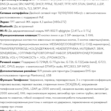
DNS (A record, SRV, NAPTR), DHCP, PPPoE, TELNET, TFTP, NTP, STUN, SIMPLE, LLDP,
LDAP, TR-069, 802.1x, TLS, SRTP*, IPv6
Сетевые интерфейсы
Двойной сетевой порт 10/100/1000 Мбит/с с автоматическим
распознаванием с поддержкой PoE
Экран:
TFT цветной ЖК-экран 4,3 дюйма (480x272)
Bluetooth:
Да, встроенный
Wi-Fi:
Да, двухдиапазонный модуль WiFi 802.11 a/b/g/n/ac (2,4ГГц и 5 ГГц)
Функциональные клавиши:
10 кнопки линии и до 5 SIP-аккаунтов, 5 XML
программируемых контекстно зависимых на экранных кнопок, 5 кнопок навигации/меню,
9 специальных функциональных кнопок: MESSAGE/СООБЩЕНИЕ (с СИД индикатором),
TRANSFER/ПЕРЕВОД, HOLD/УДЕРЖАНИЕ, HEADSET/ТРУБКА, MUTE/ВЫКЛ. ЗВУК,
SEND/REDIAL / ОТПРАВИТЬ/ПОВТОРНЫЙ НАБОР, SPEAKERPHONE/ГРОМКАЯ
СВЯЗЬ, VOL+/ ГРОМКОСТЬ +, VOL-/ГРОМКОСТЬ -
Речевой кодек:
Поддержка G.729A/B, G.711µ/a-law, G.726, G.722(wide-band), G723,
iLBC, OPUS, внутри- и внеполосный DTMF(in audio, RFC2833, SIP INFO)
Дополнительные разъёмы:
RJ9 разъём для гарнитуры (поддержка EHS при
использовании гарнитур Plantronics), USB
Функции Телефонии:
Удержание, перевод, переадресация, 3-х сторонняя конференция,
парковка вызова, перехват вызова, спаренные линии (SCA)/(BLA), загружаемая
телефонная книга (XML, LDAP, до 2000 записей), ожидание вызова, журнал вызовов (до
2000 записей), XML персонализация экрана, автонабор при снятии трубки, автоответ,
вызов по нажатию, гибкий номерной план, посменная работа пользователей,
персонализированные рингтоны и мелодия на удержании, переключение на резервный
сервер при отказе
HD audio:
Да, звук высокого разрешения в динамике трубки и громкоговорителе с