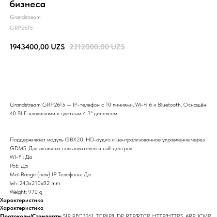
бизнеса
Grandstream
GRP2615
1943400,00
UZS
2212000,00
UZS
BUY NOW
Grandstream GRP2615 — IP-телефон с 10 линиями, Wi-Fi 6 и Bluetooth. Оснащён
40 BLF-клавишами и цветным 4.3" дисплеем.
Поддерживает модуль GBX20, HD-аудио и централизованное управление через
GDMS. Для активных пользователей и call-центров.
WI-FI: Да
PoE: Да
Mid-Range (new) IP Телефоны: Да
lwh: 243x210x82 mm
Weight: 970 g
Характеристика
Характеристика
Протоколы/Стандарты
SIP RFC3261, TCP/IP/UDP, RTP/RTCP, HTTP/HTTPS, ARP, ICMP,