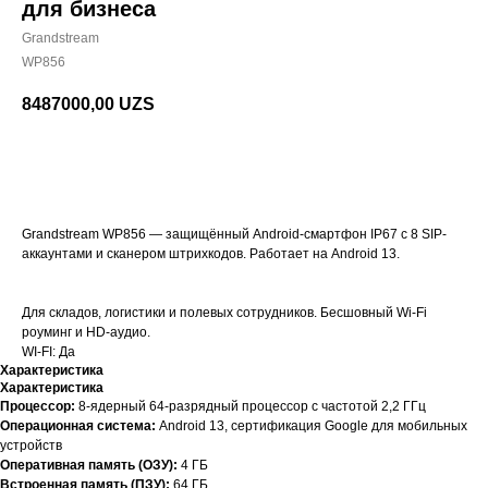
для бизнеса
Grandstream
WP856
8487000,00
UZS
BUY NOW
Grandstream WP856 — защищённый Android-смартфон IP67 с 8 SIP-
аккаунтами и сканером штрихкодов. Работает на Android 13.
Для складов, логистики и полевых сотрудников. Бесшовный Wi-Fi
роуминг и HD-аудио.
WI-FI: Да
Характеристика
Характеристика
Процессор:
8-ядерный 64-разрядный процессор с частотой 2,2 ГГц
Операционная система:
Android 13, сертификация Google для мобильных
устройств
Оперативная память (ОЗУ):
4 ГБ
Встроенная память (ПЗУ):
64 ГБ