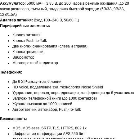
Аккумулятор:
5000 мА·ч, 3,85 В, до 200 часов в режиме ожидания, до 20
часов разговора, съемный, поддержка быстрой зарядки (5В/3А, 9В/2А,
12В/1.5А)
Адаптер питания:
Вход 100–240 В, 50/60 Гц
Периферийные элементы:
Кнопка питания
Кнопка Push-to-Talk
Две кнопки сканирования (слева и справа)
Кнопки громкости
Вибромотор
Многоцветный индикатор
Телефония:
До 6 SIP-аккаунтов, 6 линий
HD Voice, подавление эха, технология Noise Shield
Удержание, перевод, переадресация, конференция до 6 участников
Загрузки телефонной книги (до 1000 контактов)
Журнал вызовов до 1000 записей
Автоответчик, автонабор, Push-To-Talk
Безопасность:
MD5, MD5-sess, SRTP, TLS, HTTPS, 802.1x
Шифрование конфигурации AES 256 бит