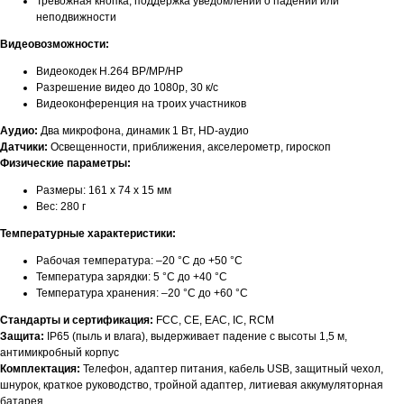
Тревожная кнопка, поддержка уведомлений о падении или
неподвижности
Видеовозможности:
Видеокодек H.264 BP/MP/HP
Разрешение видео до 1080p, 30 к/с
Видеоконференция на троих участников
Аудио:
Два микрофона, динамик 1 Вт, HD-аудио
Датчики:
Освещенности, приближения, акселерометр, гироскоп
Физические параметры:
Размеры: 161 x 74 x 15 мм
Вес: 280 г
Температурные характеристики:
Рабочая температура: –20 °C до +50 °C
Температура зарядки: 5 °C до +40 °C
Температура хранения: –20 °C до +60 °C
Стандарты и сертификация:
FCC, CE, EAC, IC, RCM
Защита:
IP65 (пыль и влага), выдерживает падение с высоты 1,5 м,
антимикробный корпус
Комплектация:
Телефон, адаптер питания, кабель USB, защитный чехол,
шнурок, краткое руководство, тройной адаптер, литиевая аккумуляторная
батарея