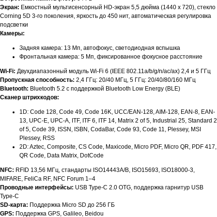
Экран:
Емкостный мультисенсорный HD-экран 5,5 дюйма (1440 x 720), стекло
Corning 5D 3-го поколения, яркость до 450 нит, автоматическая регулировка
подсветки
Камеры:
Задняя камера: 13 Мп, автофокус, светодиодная вспышка
Фронтальная камера: 5 Мп, фиксированное фокусное расстояние
Wi-Fi:
Двухдиапазонный модуль Wi-Fi 6 (IEEE 802.11a/b/g/n/ac/ax) 2,4 и 5 ГГц
Пропускная способность:
2,4 ГГц: 20/40 МГц, 5 ГГц: 20/40/80/160 МГц
Bluetooth:
Bluetooth 5.2 с поддержкой Bluetooth Low Energy (BLE)
Сканер штрихкодов:
1D: Code 128, Code 49, Code 16K, UCC/EAN-128, AIM-128, EAN-8, EAN-
13, UPC-E, UPC-A, ITF, ITF 6, ITF 14, Matrix 2 of 5, Industrial 25, Standard 2
of 5, Code 39, ISSN, ISBN, CodaBar, Code 93, Code 11, Plessey, MSI
Plessey, RSS
2D: Aztec, Composite, CS Code, Maxicode, Micro PDF, Micro QR, PDF 417,
QR Code, Data Matrix, DotCode
NFC:
RFID 13,56 МГц, стандарты ISO14443A/B, ISO15693, ISO18000-3,
MIFARE, FeliCa RF, NFC Forum 1–4
Проводные интерфейсы:
USB Type-C 2.0 OTG, поддержка гарнитур USB
Type-C
SD-карта:
Поддержка Micro SD до 256 ГБ
GPS:
Поддержка GPS, Galileo, Beidou