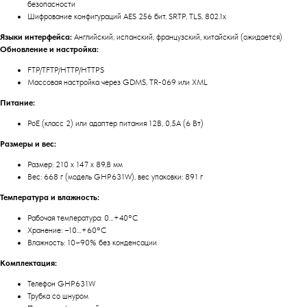
безопасности
Шифрование конфигураций AES 256 бит, SRTP, TLS, 802.1x
Языки интерфейса:
Английский, испанский, французский, китайский (ожидается)
Обновление и настройка:
FTP/TFTP/HTTP/HTTPS
Массовая настройка через GDMS, TR-069 или XML
Питание:
PoE (класс 2) или адаптер питания 12В, 0,5А (6 Вт)
Размеры и вес:
Размер: 210 x 147 x 89,8 мм
Вес: 668 г (модель GHP631W), вес упаковки: 891 г
Температура и влажность:
Рабочая температура: 0…+40°C
Хранение: –10…+60°C
Влажность: 10–90% без конденсации
Комплектация:
Телефон GHP631W
Трубка со шнуром