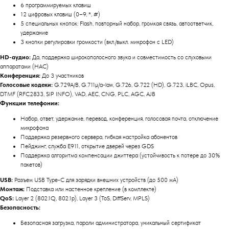
6 программируемых клавиш
12 цифровых клавиш (0–9, *, #)
5 специальных кнопок: Flash, повторный набор, громкая связь, автоответчик,
удержание
3 кнопки регулировки громкости (вкл./выкл. микрофон с LED)
HD-аудио:
Да, поддержка широкополосного звука и совместимость со слуховыми
аппаратами (HAC)
Конференция:
До 3 участников
Голосовые кодеки:
G.729A/B, G.711µ/a-law, G.726, G.722 (HD), G.723, iLBC, Opus,
DTMF (RFC2833, SIP INFO), VAD, AEC, CNG, PLC, AGC, AJB
Функции телефонии:
Набор, ответ, удержание, перевод, конференция, голосовая почта, отключение
микрофона
Поддержка резервного сервера, гибкая настройка абонентов
Пейджинг, служба E911, открытие дверей через GDS
Поддержка алгоритма компенсации джиттера (устойчивость к потере до 30%
пакетов)
USB:
Разъем USB Type-C для зарядки внешних устройств (до 500 мА)
Монтаж:
Подставка или настенное крепление (в комплекте)
QoS:
Layer 2 (802.1Q, 802.1p), Layer 3 (ToS, DiffServ, MPLS)
Безопасность:
Безопасная загрузка, пароли администратора, уникальный сертификат