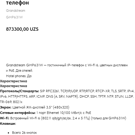
телефон
Grandstream
GHP631W
873300,00
UZS
BUY NOW
Grandstream GHP631W — гостиничный IP-телефон с Wi-Fi 6, цветным дисплеем
и PoE. Для отелей.
Hotel phones: Да
Характеристика
Характеристика
Протоколы/Стандарты:
SIP RFC3261, TCP/IP/UDP, RTP/RTCP, RTCP-XR, TLS, SRTP, IPv4,
IPv6, HTTP/HTTPS, ARP, ICMP, DNS (A, SRV, NAPTR), DHCP, SSH, TFTP, NTP, STUN, LLDP,
TR-069, 802.1x
Экран:
Цветной ЖК-дисплей 3,5" (480x320)
Сетевые интерфейсы:
1 порт Ethernet 10/100 Мбит/с с PoE
Wi-Fi:
Встроенный Wi-Fi 6 (802.11 a/b/g/n/ac/ax, 2,4 и 5 ГГц) (только для GHP631W)
Клавиши:
Всего 26 кнопок