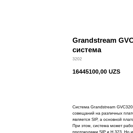
Grandstream GVC
система
3202
16445100,00
UZS
BUY NOW
Система Grandstream GVC320
совещаний на различных пла
является SIP, а основной пла
При этом, система может рабо
протоколами SIP и H.323. Но 