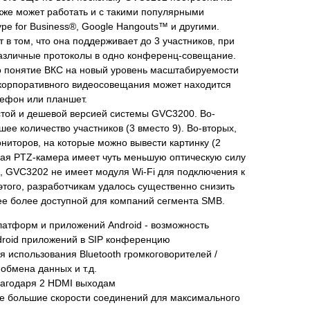
акже может работать и с такими популярными
pe for Business®, Google Hangouts™ и другими.
 в том, что она поддерживает до 3 участников, при
азличные протоколы в одно конференц-совещание.
о понятие ВКС на новый уровень масштабируемости
 корпоративного видеосовещания может находится
лефон или планшет.
той и дешевой версией системы GVC3200. Во-
ее количество участников (3 вместо 9). Во-вторых,
ниторов, на которые можно вывести картинку (2
оная PTZ-камера имеет чуть меньшую оптическую силу
ц, GVC3202 не имеет модуля Wi-Fi для подключения к
этого, разработчикам удалось существенно снизить
ее более доступной для компаний сегмента SMB.
атформ и приложений Android - возможность
droid приложений в SIP конференцию
я использования Bluetooth громкоговорителей /
обмена данных и т.д.
лагодаря 2 HDMI выходам
е большие скорости соединений для максимального