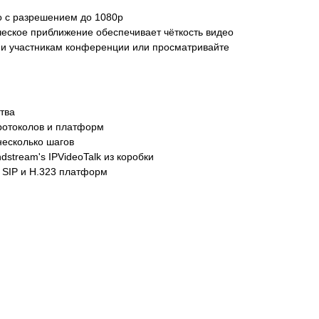
о с разрешением до 1080p
еское приближение обеспечивает чёткость видео
ии участникам конференции или просматривайте
тва
ротоколов и платформ
несколько шагов
stream's IPVideoTalk из коробки
 SIP и H.323 платформ