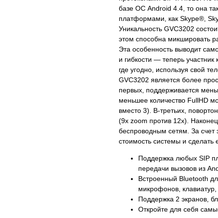
базе ОС Android 4.4, то она т
платформами, как Skype®, Sky
Уникальность GVC3202 состоит
этом способна микшировать р
Эта особенность выводит сам
и гибкости — теперь участник
где угодно, используя свой те
GVC3202 является более прос
первых, поддерживается меньш
меньшее количество FullHD мо
вместо 3). В-третьих, поворт
(9x zoom против 12x). Наконе
беспроводным сетям. За счет 
стоимость системы и сделать 
Поддержка любых SIP пл
передачи вызовов из An
Встроенный Bluetooth дл
микрофонов, клавиатур, 
Поддержка 2 экранов, б
Откройте для себя самы