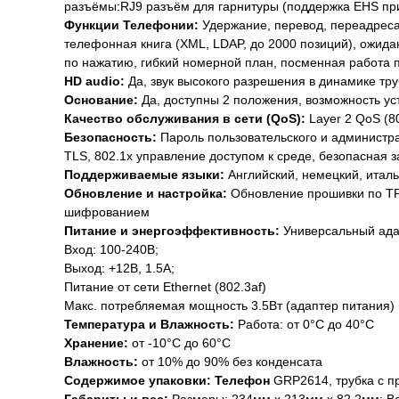
разъёмы:RJ9 разъём для гарнитуры (поддержка EHS при 
Функции Телефонии:
Удержание, перевод, переадреса
телефонная книга (XML, LDAP, до 2000 позиций), ожидан
по нажатию, гибкий номерной план, посменная работа 
HD audio:
Да, звук высокого разрешения в динамике тр
Основание:
Да, доступны 2 положения, возможность ус
Качество обслуживания в сети (QoS):
Layer 2 QoS (8
Безопасность:
Пароль пользовательского и администр
TLS, 802.1x управление доступом к среде, безопасная з
Поддерживаемые языки:
Английский, немецкий, италья
Обновление и настройка:
Обновление прошивки по TF
шифрованием
Питание и энергоэффективность:
Универсальный ада
Вход: 100-240В;
Выход: +12В, 1.5A;
Питание от сети Ethernet (802.3af)
Макс. потребляемая мощность 3.5Вт (адаптер питания) 
Температура и Влажность:
Работа: от 0°C до 40°C
Хранение:
от -10°C до 60°C
Влажность:
от 10% до 90% без конденсата
Содержимое упаковки: Телефон
GRP2614, трубка с пр
Габариты и вес:
Размеры: 234мм x 213мм x 82.2мм; Вес