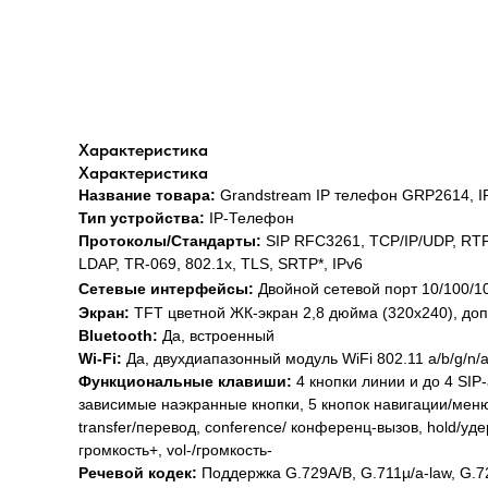
Характеристика
Характеристика
Название товара:
Grandstream IP телефон GRP2614
Тип устройства:
IP-Телефон
Протоколы/Стандарты:
SIP RFC3261, TCP/IP/UDP, RTP
LDAP, TR-069, 802.1x, TLS, SRTP*, IPv6
Сетевые интерфейсы:
Двойной сетевой порт 10/100/1
Экран:
TFT цветной ЖК-экран 2,8 дюйма (320x240), доп
Bluetooth:
Да, встроенный
Wi-Fi:
Да, двухдиапазонный модуль WiFi 802.11 a/b/g/n/a
Функциональные клавиши:
4 кнопки линии и до 4 SI
зависимые наэкранные кнопки, 5 кнопок навигации/ме
transfer/перевод, conference/ конференц-вызов, hold/уде
громкость+, vol-/громкость-
Речевой кодек:
Поддержка G.729A/B, G.711µ/a-law, G.7