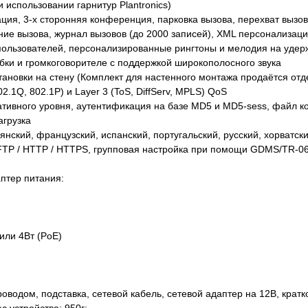
использовании гарнитур Plantronics)
ция, 3-х сторонняя конференция, парковка вызова, перехват вызов
ие вызова, журнал вызовов (до 2000 записей), XML персонализация
пользователей, персонализированные рингтоны и мелодия на удер
убки и громкоговорителе с поддержкой широкополосного звука
тановки на стену (Комплект для настенного монтажа продаётся отд
02.1Q, 802.1P) и Layer 3 (ToS, DiffServ, MPLS) QoS
ативного уровня, аутентификация на базе MD5 и MD5-sess, файл 
агрузка
нский, французский, испанский, португальский, русский, хорватский
TP / HTTP / HTTPS, групповая настройка при помощи GDMS/TR-0
птер питания:
или 4Вт (PoE)
оводом, подставка, сетевой кабель, сетевой адаптер на 12В, кратк
 устройства: 950г;