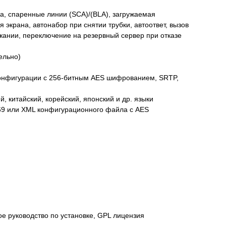
а, спаренные линии (SCA)/(BLA), загружаемая
 экрана, автонабор при снятии трубки, автоответ, вызов
жании, переключение на резервный сервер при отказе
ельно)
конфигурации с 256-битным AES шифрованием, SRTP,
, китайский, корейский, японский и др. языки
69 или XML конфигурационного файла с AES
ое руководство по установке, GPL лицензия