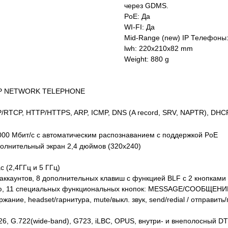
через GDMS.
PoE: Да
WI-FI: Да
Mid-Range (new) IP Телефоны
lwh: 220x210x82 mm
Weight: 880 g
, IP NETWORK TELEPHONE
/RTCP, HTTP/HTTPS, ARP, ICMP, DNS (A record, SRV, NAPTR), DHCP
000 Мбит/с с автоматическим распознаванием с поддержкой PoE
олнительный экран 2,4 дюймов (320x240)
c (2,4ГГц и 5 ГГц)
P-аккаунтов, 8 дополнительных клавиш с функцией BLF с 2 кнопкам
ню, 11 специальных функциональных кнопок: MESSAGE/СООБЩЕНИЕ 
ржание, headset/гарнитура, mute/выкл. звук, send/redial / отправит
26, G.722(wide-band), G723, iLBC, OPUS, внутри- и внеполосный 