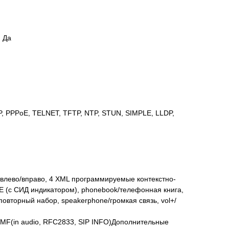
: Да
, PPPoE, TELNET, TFTP, NTP, STUN, SIMPLE, LLDP,
и влево/вправо, 4 XML программируемые контекстно-
(с СИД индикатором), phonebook/телефонная книга,
ь/повторный набор, speakerphone/громкая связь, vol+/
DTMF(in audio, RFC2833, SIP INFO)Дополнительные