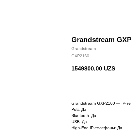
Grandstream GXP
Grandstream
GXP2160
1549800,00
UZS
BUY NOW
Grandstream GXP2160 — IP-те
PoE: Да
Bluetooth: Да
USB: Да
High-End IP-телефоны: Да