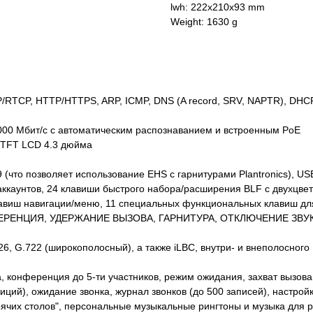
lwh: 222x210x93 mm
Weight: 1630 g
/RTCP, HTTP/HTTPS, ARP, ICMP, DNS (A record, SRV, NAPTR), DHC
1000 Мбит/с с автоматическим распознаванием и встроенным PoE
 TFT LCD 4.3 дюйма
 (что позволяет использование EHS с гарнитурами Plantronics), US
-аккаунтов, 24 клавиши быстрого набора/расширения BLF с двухцв
лавиш навигации/меню, 11 специальных функциональных клавиш д
НФЕРЕНЦИЯ, УДЕРЖАНИЕ ВЫЗОВА, ГАРНИТУРА, ОТКЛЮЧЕНИЕ ЗВУ
26, G.722 (широкополосный), а также iLBC, внутри- и внеполосного
 конференция до 5-ти участников, режим ожидания, захват вызова,
ий), ожидание звонка, журнал звонков (до 500 записей), настройка
орячих столов", персональные музыкальные рингтоны и музыка для