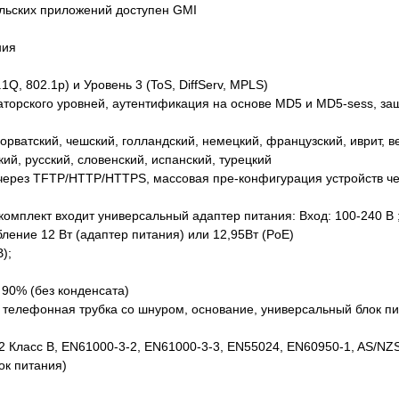
ельских приложений доступен GMI
ния
1Q, 802.1p) и Уровень 3 (ToS, DiffServ, MPLS)
аторского уровней, аутентификация на основе MD5 и MD5-sess, з
хорватский, чешский, голландский, немецкий, французский, иврит, в
кий, русский, словенский, испанский, турецкий
ерез TFTP/HTTP/HTTPS, массовая пре-конфигурация устройств 
комплект входит универсальный адаптер питания: Вход: 100-240 В ;
бление 12 Вт (адаптер питания) или 12,95Вт (PoE)
);
~ 90% (без конденсата)
телефонная трубка со шнуром, основание, универсальный блок пи
2 Класс B, EN61000-3-2, EN61000-3-3, EN55024, EN60950-1, AS/NZ
ок питания)