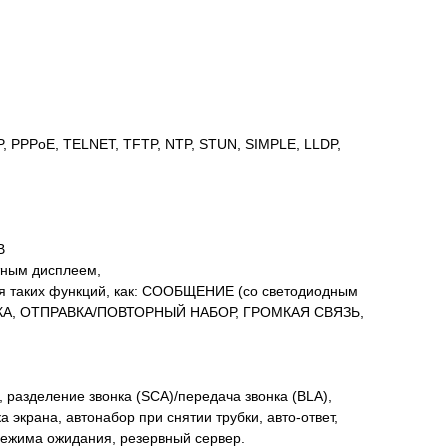
P, PPPoE, TELNET, TFTP, NTP, STUN, SIMPLE, LLDP,
B
етным дисплеем,
ля таких функций, как: СООБЩЕНИЕ (со светодиодным
КА, ОТПРАВКА/ПОВТОРНЫЙ НАБОР, ГРОМКАЯ СВЯЗЬ,
 разделение звонка (SCA)/передача звонка (BLA),
 экрана, автонабор при снятии трубки, авто-ответ,
 режима ожидания, резервный сервер.