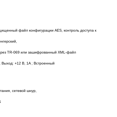
ащищенный файл конфигурации AES, контроль доступа к
енгерский,
через TR-069 или зашифрованный XML-файл
 Выход: +12 В, 1A ; Встроенный
тания, сетевой шнур,
S