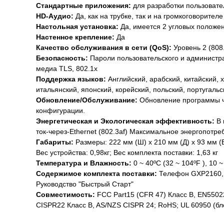
Стандартные приложения:
для разработки пользоват
HD-Аудио:
Да, как на трубке, так и на громкоговорителе
Настольная установка:
Да, имеется 2 угловых положе
Настенное крепление:
Да
Качество обслуживания в сети (QoS):
Уровень 2 (808.
Безопасность:
Пароли пользовательского и администр
медиа TLS, 802.1x
Поддержка языков:
Английский, арабский, китайский, 
итальянский, японский, корейский, польский, португальс
Обновление/Обслуживание:
Обновление программы ч
конфигурации.
Энергетическая и Экологическая эффективность:
В 
ток-через-Ethernet (802.3af) Максимальное энергопотре
Габариты:
Размеры: 222 мм (Ш) x 210 мм (Д) x 93 мм (В
Вес устройства: 0,98кг; Вес комплекта поставки: 1,63 кг
Температура и Влажность:
0 ~ 40ºC (32 ~ 104ºF ), 10 
Содержимое комплекта поставки:
Телефон GXP2160, 
Руководство "Быстрый Старт"
Совместимость:
FCC Part15 (CFR 47) Класс B, EN5502
CISPR22 Класс B, AS/NZS CISPR 24; RoHS; UL 60950 (бл