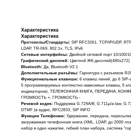
Характеристика
Характеристика
Протоколы/Стандарты:
SIP RFC3261, TCP/IP/UDP, RTP
LDAP, TR-069, 802.1x, TLS, IPv6
Сетевые интерфейсы:
Двойной сетевой порт 10/100/
Графический дисплей:
Цветной ЖК-дисплей(480x272)
Bluetooth:
Да, Bluetooth V2.1
Дополнительные разъёмы:
Гарнитура с разъемом RJ9
Функциональные клавиши:
6 клавиш линий, до 6 SIP
5 программируемых контекстно-зависимых клавиш, 5 к
индикатором), ТЕЛЕФОННАЯ КНИГА, ПЕРЕДАЧА, КО
ГРОМКОСТЬ +, ГРОМКОСТЬ -
Речевой кодек:
Поддержка G.729A/B, G.711μ/a-law, G.7
DTMF (в аудио, RFC2833, SIP INFO
Функции Телефонии:
Удержание, передача, пересылка,
загружаемая телефонная книга (XML, LDAP, до 2000 позиц
набор в одно нажатие, гибкий план набора, система "г