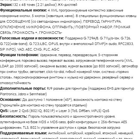
Экран:
132 x 48 точек (2.21 дюйма’) ЖК-дисплей
Функциональные кнопки:
4 XML программируемые контекстно зависимые
наэкранные кнопки, 5 кнопок (навигация, меню). 8 специальных функциональных клавиш
для: СООБЩЕНИЕ (со светодиодным индикатором), ПЕРЕВОД, ГАРНИТУРА,
ОТКЛЮЧЕНИЕ МИКРОФОНА, ОТПРАВИТЬ / ПОВТОРНЫЙ НАБОР, ГРОМКАЯ
СВЯЗЬ, ГРОМКОСТЬ +, ГРОМКОСТЬ-
Голосовые кодеки и возможности:
Поддержка G.729A/B, G.711μ/a-law, G.726,
G.722(wide-band), G.723,iLBC, OPUS, внутри и внеполосный DTMF(in audio, RFC2833,
SIP INFO), VAD, AEC, CNG, PLC, AGC
Функции телефонии:
Удержание, перевод, переадресация, 5-сторонняя
конференция, парковка вызова, перехват вызова, загружаемая телефонная книга (XML,
LDAP, до 2000 записей), ожидание вызова, журнал вызовов (до 800 записей), автонабор
при снятии трубки, автоответ, click-to-dial, гибкий номерной план, система «горячих
столов», персонализированные рингтоны и музыка на удержании, резервный сервер и
отказоустойчивость
Дополнительные порты:
RJ9 разъём для гарнитуры (поддержка EHS для гарнитур
Plantronics, Jabra и Sennheiser)
Основание:
Да, доступно 1 положение (45°), возможность монтажа на стену
(*кронштейн для монтажа на стену продаётся отдельно)
QoS:
Layer 2 QoS (802.1Q, 802.1P) и Layer 3 (ToS, DiffServ, MPLS) QoS
Безопасность:
Пароль пользовательского и административного уровня,
аутентификация на базе MD5 и MD5-sess, файл конфигурации с 256-битным AES
шифрованием, TLS, 802.1x управление доступом к среде, безопасная загрузка
Поддерживаемые языки:
Английский, китайский, корейский, японский, немецкий,
итальянский, французский, испанский, португальский, русский, хорватский и др. языки