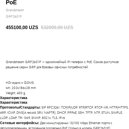
PoE
Grandstream
GRP2601P
455100,00
UZS
532000,00
UZS
BUY NOW
Grandstream GRP2601P — однолинейный IP-телефон с PoE. Самое доступное
решение серии GRP для базовых офисных потребностей.
HD-аудио и GDMS.
lwh: 203x186x28 mm
Weight: 400 g
Характеристика
Характеристика
Протоколы/Стандарты:
SIP RFC3261, TCP/IP/UDP, RTP/RTCP, RTCP-XR, HTTP/HTTPS,
ARP, ICMP, DNS(A record, SRV, NAPTR), DHCP, PPPoE, SSH, TFTP, NTP, STUN, SIMPLE,
LLDP, LDAP, TR- 069, SNMP, 802.1x, TLS, IPv6
Сетевые интерфейсы:
Два коммутируемых 10/100 Mbps Ethernet порта с
автоопределением, встроенная поддержка PoE (только в модели GRP2601P)