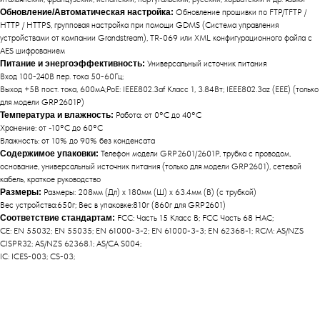
Обновление/Автоматическая настройка:
Обновление прошивки по FTP/TFTP /
HTTP / HTTPS, групповая настройка при помощи GDMS (Система управления
устройствами от компании Grandstream), TR-069 или XML конфигурационного файла с
AES шифрованием
Питание и энергоэффективность:
Универсальный источник питания
Вход 100-240В пер. тока 50-60Гц;
Выход +5В пост. тока, 600мА;PoE: IEEE802.3af Класс 1, 3.84Вт; IEEE802.3az (EEE) (только
для модели GRP2601P)
Температура и влажность:
Работа: от 0°C до 40°C
Хранение: от -10°C до 60°C
Влажность: от 10% до 90% без конденсата
Содержимое упаковки:
Телефон модели GRP2601/2601P, трубка с проводом,
основание, универсальный источник питания (только для модели GRP2601), сетевой
кабель, краткое руководство
Размеры:
Размеры: 208мм (Дл) x 180мм (Ш) x 63.4мм (В) (с трубкой)
Вес устройства:650г; Вес в упаковке:810г (860г для GRP2601)
Соответствие стандартам:
FCC: Часть 15 Класс B; FCC Часть 68 HAC;
CE: EN 55032; EN 55035; EN 61000-3-2; EN 61000-3-3; EN 62368-1; RCM: AS/NZS
CISPR32; AS/NZS 62368.1; AS/CA S004;
IC: ICES-003; CS-03;