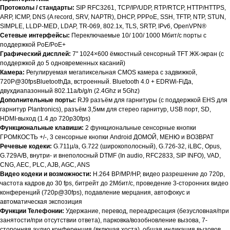
Протоколы / стандарты:
SIP RFC3261, TCP/IP/UDP, RTP/RTCP, HTTP/HTTPS,
ARP, ICMP, DNS (A record, SRV, NAPTR), DHCP, PPPoE, SSH, TFTP, NTP, STUN,
SIMPLE, LLDP-MED, LDAP, TR-069, 802.1x, TLS, SRTP, IPv6, OpenVPN®
Сетевые интерфейсы:
Переключаемые 10/ 100/ 1000 Мбит/с порты с
поддержкой PoE/PoE+
Графический дисплей:
7" 1024×600 ёмкостный сенсорный TFT ЖК-экран (с
поддержкой до 5 одновременных касаний)
Камера:
Регулируемая мегапиксельная CMOS камера с задвижкой,
720P@30fpsBluetoothДа, встроенный. Bluetooth 4.0 + EDRWi-FiДа,
двухдиапазонный 802.11a/b/g/n (2.4Ghz и 5Ghz)
Дополнительные порты:
RJ9 разъём для гарнитуры (с поддержкой EHS для
гарнитур Plantronics), разъём 3,5мм для стерео гарнитур, USB порт, SD,
HDMI-выход (1.4 до 720p30fps)
Функциональные клавиши:
2 функциональные сенсорные кнопки
ГРОМКОСТЬ +/-, 3 сенсорные кнопки Android ДОМОЙ, МЕНЮ и ВОЗВРАТ
Речевые кодеки:
G.711µ/a, G.722 (широкополосный), G.726-32, iLBC, Opus,
G.729A/B, внутри- и внеполосный DTMF (In audio, RFC2833, SIP INFO), VAD,
CNG, AEC, PLC, AJB, AGC, ANS
Видео кодеки и возможности:
H.264 BP/MP/HP, видео разрешение до 720p,
частота кадров до 30 fps, битрейт до 2Мбит/с, проведение 3-сторонних видео
конференций (720p@30fps), подавление мерцания, автофокус и
автоматическая экспозиция
Функции Телефонии:
Удержание, перевод, переадресация (безусловная/при
занятости/при отсутствии ответа), парковка/возобновление вызова, 7-
сторонняя аудио конференция (включая хоста), общая индикация вызовов