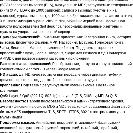
(SCA) / перехват вызовов (BLA), виртуальные MPK, загружаемые телефонные
книги (XML, LDAP, до 1000 записей), записи о вызовах (местные и на
сервере), журнал вызовов (до 1000 записей), ожидание вызова, автоответчик,
XML кастомизация экрана, click-to-dial, гибкий номерной план, посменная
работа пользователей (hot desking), персонализированные рингтоны и
музыка на удержании, резервный сервер
Примеры приложений:
Локальные приложения: Телефонная книга, История
вызовов, Диспетчер файлов, MPK, Настройки, Браузер, Голосовая почта,
Часы, Диктофон, Магазин приложений и т.д. Поддержка сторонних
приложений: Skype, Google Hangouts, Skype для бизнеса и т.д. Поддержка
API/SDK для развёртывания кастомных приложений
Развертывание приложений:
Развёртывание, загрузка и запуск приложений
совместимых с Android 7.0 через Google Market
HD аудио:
Да, HD качество звука при передаче через динамик трубки и
громкоговорителя с поддержкой широкополосного аудио
Крепление:
Подставка с регулируемыми углом наклона. Настенное
крепление
QoS:
Layer 2 QoS (802.1Q, 802.1p) и Layer 3 (ToS, DiffServ, MPLS) QoS
Безопасность:
Пароли пользовательского и административного уровня,
аутентификация на основе MD5 и MD5-sess, конфигурационный файл с 256-
битным AES шифрованием, TLS, SRTP, HTTPS, 802.1x контроль доступа к
мультимедиа
Поддержка языков:
Английский, немецкий, итальянский, французский,
испанский, португальский, русский, хорватский, китайский, корейский,