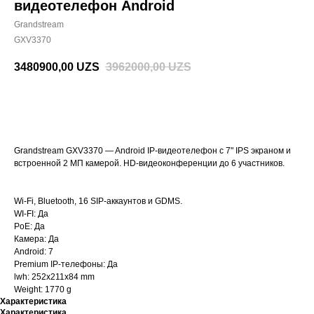
видеотелефон Android
Grandstream
GXV3370
3480900,00
UZS
3962000,00
UZS
BUY NOW
Grandstream GXV3370 — Android IP-видеотелефон с 7" IPS экраном и
встроенной 2 МП камерой. HD-видеоконференции до 6 участников.
Wi-Fi, Bluetooth, 16 SIP-аккаунтов и GDMS.
WI-FI: Да
PoE: Да
Камера: Да
Android: 7
Premium IP-телефоны: Да
lwh: 252x211x84 mm
Weight: 1770 g
Характеристика
Характеристика