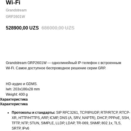
Wi-Fi
Grandstream
GRP2601W
528900,00
UZS
686000,00
UZS
BUY NOW
Grandstream GRP2601W — однолинейный IP-телефон с встроенным
Wi-Fi. Самое доступное беспроводное решение серии GRP.
HD-аудио и GDMS.
lwh: 203x186x28 mm
Weight: 400 g
Характеристика
Характеристика
Протоколы и стандарты:
SIP RFC3261, TCP/IP/UDP, RTP/RTCP, RTCP-
XR, HTTP/HTTPS, ARP, ICMP, DNS (A, SRV, NAPTR), DHCP, PPPoE, SSH,
TFTP, NTP, STUN, SIMPLE, LLDP, LDAP, TR-069, SNMP, 802.1x, TLS,
SRTP, IPv6