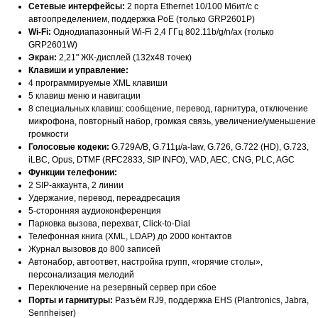
Сетевые интерфейсы:
2 порта Ethernet 10/100 Мбит/с с
автоопределением, поддержка PoE (только GRP2601P)
Wi-Fi:
Однодиапазонный Wi-Fi 2,4 ГГц 802.11b/g/n/ax (только
GRP2601W)
Экран:
2,21" ЖК-дисплей (132x48 точек)
Клавиши и управление:
4 программируемые XML клавиши
5 клавиш меню и навигации
8 специальных клавиш: сообщение, перевод, гарнитура, отключение
микрофона, повторный набор, громкая связь, увеличение/уменьшение
громкости
Голосовые кодеки:
G.729A/B, G.711µ/a-law, G.726, G.722 (HD), G.723,
iLBC, Opus, DTMF (RFC2833, SIP INFO), VAD, AEC, CNG, PLC, AGC
Функции телефонии:
2 SIP-аккаунта, 2 линии
Удержание, перевод, переадресация
5-сторонняя аудиоконференция
Парковка вызова, перехват, Click-to-Dial
Телефонная книга (XML, LDAP) до 2000 контактов
Журнал вызовов до 800 записей
Автонабор, автоответ, настройка групп, «горячие столы»,
персонализация мелодий
Переключение на резервный сервер при сбое
Порты и гарнитуры:
Разъём RJ9, поддержка EHS (Plantronics, Jabra,
Sennheiser)