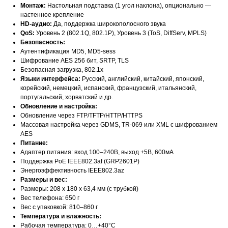
Монтаж:
Настольная подставка (1 угол наклона), опционально —
настенное крепление
HD-аудио:
Да, поддержка широкополосного звука
QoS:
Уровень 2 (802.1Q, 802.1P), Уровень 3 (ToS, DiffServ, MPLS)
Безопасность:
Аутентификация MD5, MD5-sess
Шифрование AES 256 бит, SRTP, TLS
Безопасная загрузка, 802.1x
Языки интерфейса:
Русский, английский, китайский, японский,
корейский, немецкий, испанский, французский, итальянский,
португальский, хорватский и др.
Обновление и настройка:
Обновление через FTP/TFTP/HTTP/HTTPS
Массовая настройка через GDMS, TR-069 или XML с шифрованием
AES
Питание:
Адаптер питания: вход 100–240В, выход +5В, 600мА
Поддержка PoE IEEE802.3af (GRP2601P)
Энергоэффективность IEEE802.3az
Размеры и вес:
Размеры: 208 x 180 x 63,4 мм (с трубкой)
Вес телефона: 650 г
Вес с упаковкой: 810–860 г
Температура и влажность:
Рабочая температура: 0…+40°C