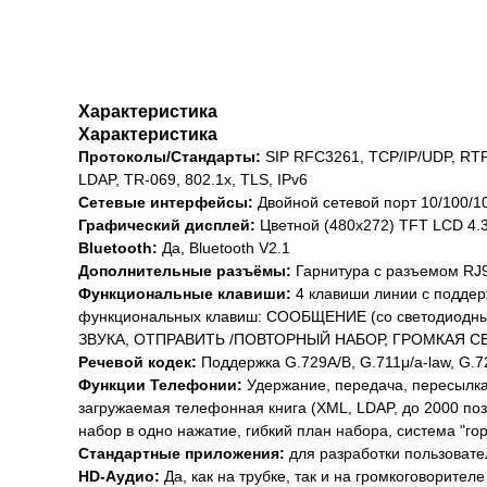
Характеристика
Характеристика
Протоколы/Стандарты:
SIP RFC3261, TCP/IP/UDP, RTP
LDAP, TR-069, 802.1x, TLS, IPv6
Сетевые интерфейсы:
Двойной сетевой порт 10/100/
Графический дисплей:
Цветной (480x272) TFT LCD 4.3
Bluetooth:
Да, Bluetooth V2.1
Дополнительные разъёмы:
Гарнитура с разъемом RJ9
Функциональные клавиши:
4 клавиши линии с поддер
функциональных клавиш: СООБЩЕНИЕ (со светодио
ЗВУКА, ОТПРАВИТЬ /ПОВТОРНЫЙ НАБОР, ГРОМКАЯ СВ
Речевой кодек:
Поддержка G.729A/B, G.711μ/a-law, G.7
Функции Телефонии:
Удержание, передача, пересылка,
загружаемая телефонная книга (XML, LDAP, до 2000 пози
набор в одно нажатие, гибкий план набора, система "г
Стандартные приложения:
для разработки пользоват
HD-Аудио:
Да, как на трубке, так и на громкоговорителе