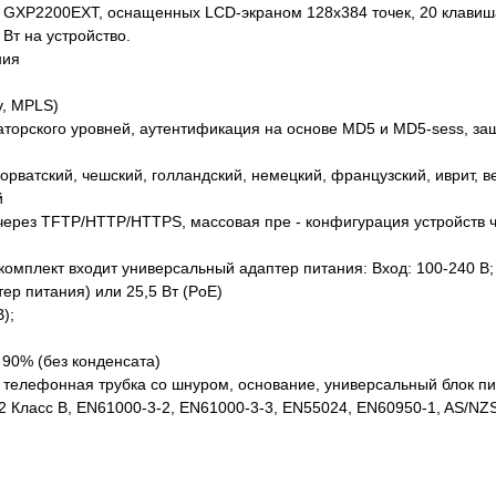
ей GXP2200EXT, оснащенных LCD-экраном 128x384 точек, 20 клавиш
Вт на устройство.
ния
v, MPLS)
аторского уровней, аутентификация на основе MD5 и MD5-sess, з
хорватский, чешский, голландский, немецкий, французский, иврит, в
й
ерез TFTP/HTTP/HTTPS, массовая пре - конфигурация устройств
комплект входит универсальный адаптер питания: Вход: 100-240 В; 
ер питания) или 25,5 Вт (PoE)
);
~ 90% (без конденсата)
телефонная трубка со шнуром, основание, универсальный блок пит
2 Класс B, EN61000-3-2, EN61000-3-3, EN55024, EN60950-1, AS/NZ