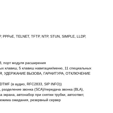
P, PPPoE, TELNET, TFTP, NTP, STUN, SIMPLE, LLDP,
SB, порт модуля расширения
мых клавиш, 5 клавиш навигации/меню, 11 специальных
ЦИЯ, УДЕРЖАНИЕ ВЫЗОВА, ГАРНИТУРА, ОТКЛЮЧЕНИЕ
 DTMF (в аудио, RFC2833, SIP INFO))
 разделение звонка (SCA)/передача звонка (BLA),
 экрана, автонабор при снятии трубки, автоответ,
 режима ожидания, резервный сервер