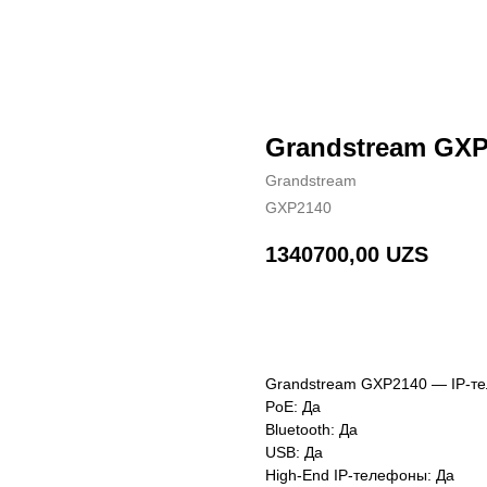
Grandstream GXP
Grandstream
GXP2140
1340700,00
UZS
BUY NOW
Grandstream GXP2140 — IP-тел
PoE: Да
Bluetooth: Да
USB: Да
High-End IP-телефоны: Да