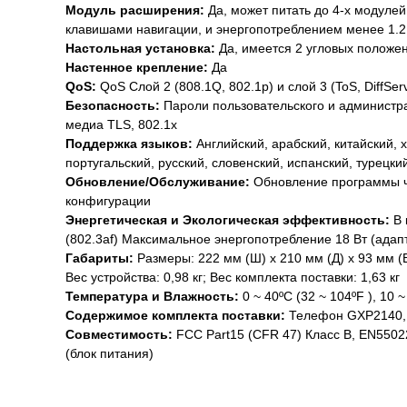
Модуль расширения:
Да, может питать до 4-х модул
клавишами навигации, и энергопотреблением менее 1.2 
Настольная установка:
Да, имеется 2 угловых положе
Настенное крепление:
Да
QoS:
QoS Слой 2 (808.1Q, 802.1p) и слой 3 (ToS, DiffSer
Безопасность:
Пароли пользовательского и администр
медиа TLS, 802.1x
Поддержка языков:
Английский, арабский, китайский, 
португальский, русский, словенский, испанский, турецки
Обновление/Обслуживание:
Обновление программы ч
конфигурации
Энергетическая и Экологическая эффективность:
В 
(802.3af) Максимальное энергопотребление 18 Вт (адапт
Габариты:
Размеры: 222 мм (Ш) x 210 мм (Д) x 93 мм (В
Вес устройства: 0,98 кг; Вес комплекта поставки: 1,63 кг
Температура и Влажность:
0 ~ 40ºC (32 ~ 104ºF ), 10 
Содержимое комплекта поставки:
Телефон GXP2140, 
Совместимость:
FCC Part15 (CFR 47) Класс B, EN5502
(блок питания)