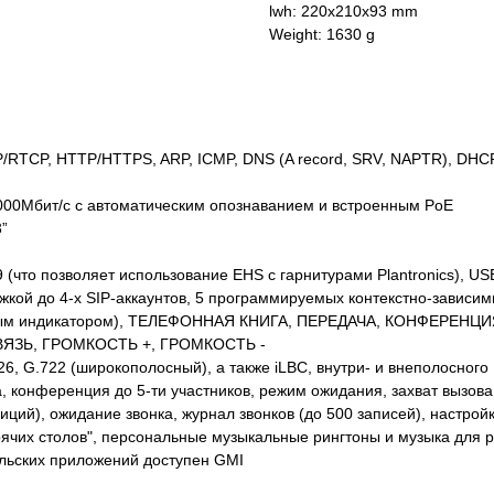
lwh: 220x210x93 mm
Weight: 1630 g
/RTCP, HTTP/HTTPS, ARP, ICMP, DNS (A record, SRV, NAPTR), DHC
1000Мбит/с с автоматическим опознаванием и встроенным PoE
”
 (что позволяет использование EHS с гарнитурами Plantronics), U
жкой до 4-х SIP-аккаунтов, 5 программируемых контекстно-зависи
дным индикатором), ТЕЛЕФОННАЯ КНИГА, ПЕРЕДАЧА, КОНФЕРЕН
ЯЗЬ, ГРОМКОСТЬ +, ГРОМКОСТЬ -
26, G.722 (широкополосный), а также iLBC, внутри- и внеполосного
 конференция до 5-ти участников, режим ожидания, захват вызова,
ций), ожидание звонка, журнал звонков (до 500 записей), настройка
орячих столов", персональные музыкальные рингтоны и музыка для
ельских приложений доступен GMI