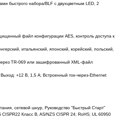
ами быстрого набора/BLF с двухцветным LED, 2
ащищенный файл конфигурации AES, контроль доступа к
енгерский, итальянский, японский, корейский, польский,
 через TR-069 или зашифрованный XML-файл
Выход: +12 В, 1,5 A; Встроенный ток-через-Ethernet
ания, сетевой шнур, Руководство "Быстрый Старт"
S CISPR22 Класс B, AS/NZS CISPR 24; RoHS; UL 60950