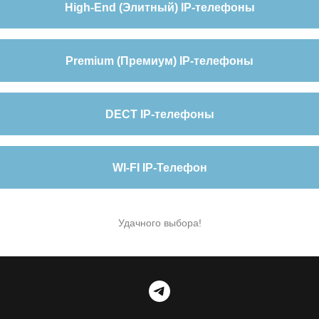
High-End (Элитный) IP-телефоны
Premium (Премиум) IP-телефоны
DECT IP-телефоны
WI-FI IP-Телефон
Удачного выбора!