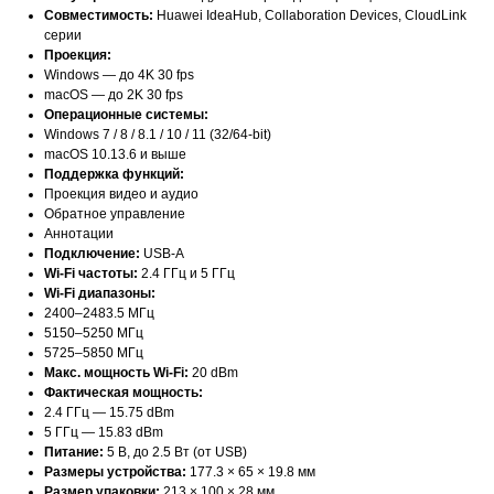
Совместимость:
Huawei IdeaHub, Collaboration Devices, CloudLink
серии
Проекция:
Windows — до 4K 30 fps
macOS — до 2K 30 fps
Операционные системы:
Windows 7 / 8 / 8.1 / 10 / 11 (32/64-bit)
macOS 10.13.6 и выше
Поддержка функций:
Проекция видео и аудио
Обратное управление
Аннотации
Подключение:
USB-A
Wi-Fi частоты:
2.4 ГГц и 5 ГГц
Wi-Fi диапазоны:
2400–2483.5 МГц
5150–5250 МГц
5725–5850 МГц
Макс. мощность Wi-Fi:
20 dBm
Фактическая мощность:
2.4 ГГц — 15.75 dBm
5 ГГц — 15.83 dBm
Питание:
5 В, до 2.5 Вт (от USB)
Размеры устройства:
177.3 × 65 × 19.8 мм
Размер упаковки:
213 × 100 × 28 мм