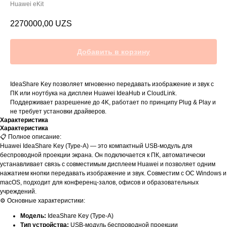
Huawei eKit
2270000,00
UZS
Добавить в корзину
IdeaShare Key позволяет мгновенно передавать изображение и звук с
ПК или ноутбука на дисплеи Huawei IdeaHub и CloudLink.
Поддерживает разрешение до 4K, работает по принципу Plug & Play и
не требует установки драйверов.
Характеристика
Характеристика
📋 Полное описание:
Huawei IdeaShare Key (Type-A) — это компактный USB-модуль для
беспроводной проекции экрана. Он подключается к ПК, автоматически
устанавливает связь с совместимым дисплеем Huawei и позволяет одним
нажатием кнопки передавать изображение и звук. Совместим с ОС Windows и
macOS, подходит для конференц-залов, офисов и образовательных
учреждений.
⚙️ Основные характеристики:
Модель:
IdeaShare Key (Type-A)
Тип устройства:
USB-модуль беспроводной проекции