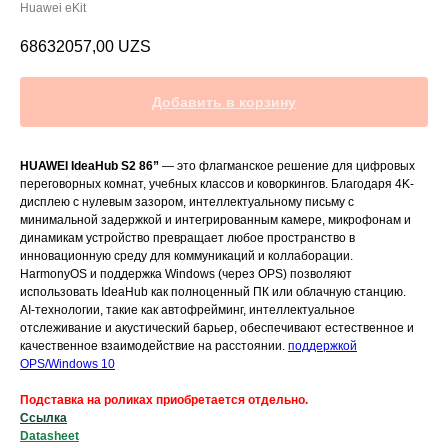
Huawei eKit
68632057,00
UZS
Добавить в корзину
HUAWEI IdeaHub S2 86”
— это флагманское решение для цифровых
переговорных комнат, учебных классов и коворкингов. Благодаря 4K-
дисплею с нулевым зазором, интеллектуальному письму с
минимальной задержкой и интегрированным камере, микрофонам и
динамикам устройство превращает любое пространство в
инновационную среду для коммуникаций и коллаборации.
HarmonyOS и поддержка Windows (через OPS) позволяют
использовать IdeaHub как полноценный ПК или облачную станцию.
AI-технологии, такие как автофрейминг, интеллектуальное
отслеживание и акустический барьер, обеспечивают естественное и
качественное взаимодействие на расстоянии.
поддержкой
OPS/Windows 10
Подставка на роликах приобретается отдельно.
Ссылка
Datasheet