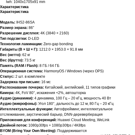
lwh: 1040x1705x91 mm
Характеристика
Характеристика
Модель:
IHS2-86SA
Размер экрана:
86”
Разрешение дисплея:
4K (3840 × 2160)
Тип подсветки:
D-LED
Технология ламинации:
Zero-gap bonding
Габариты (В × Ш × Г):
1212.0 × 1953.0 × 91.8 мм
Вес (нетто):
62 кг
Вес (брутто):
73.5 кг
Память (RAM / Flash):
8 ГБ / 64 ГБ
Операционная система:
HarmonyOS / Windows (через OPS)
Стилус:
2 шт. в комплекте
Задержка при письме:
16 мс
Распознавание почерка:
Китайский, английский, 11 типов графики
Камера:
4K, FoV 80°, искажения <2%, автошторка
Аудио (динамики):
4 динамика, 100 Гц – 20 кГц, мощность 40 Вт
Аудио (микрофоны):
Угол 180°, дальность до 12 м, 80 Гц – 20 кГц
Интеллектуальные функции:
Автофрейминг, интеллектуальное
отслеживание, акустический барьер, DNN-дереверберация
Приложения для конференций:
Huawei Cloud Meeting, WeLink
Двойной поток:
1080p30fps + 1080p30fps / 4K8fps
BYOM (Bring Your Own Meeting):
Поддерживается